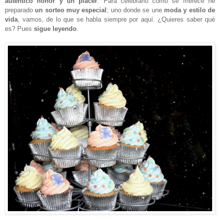
auténtico honor y un placer
. Para celebrarlo como se merece he
preparado
un sorteo muy especial
; uno donde se une
moda y estilo de
vida
, vamos, de lo que se habla siempre por aquí. ¿Quieres saber qué
es? Pues
sigue leyendo
.