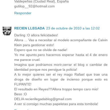
Valdepeñas (Ciudad Real), España
gutilop__92@hotmail.com
Responder
RECIEN LLEGADA
23 de octubre de 2010 a las 12:02
Darling :O allora felicidades!
Allora ... Vas a necesitar al modelo acompañante de Calvin
Klein para gestionar esto!
Espero que no se olvide de nadie!
Yo me apunto,pero hacernos esperar hasta el 4 de enero
me parece cruel.
Imagina que podriamos morir,cerrar el blog o cambiar de
identidad porque nos persigue la policia!
A lo mejor quieres ser el rey mago Rafael que trae una
droga de diseño en lugar de incienso porque esto es
FLIPANTE!
El resultado en Reyes!!!!Allora troppo tempo caro mio!
Beso :O
DELIA recienllegadablog@gmail.com
A ver si consigo muchas papeletas para esta tombola!