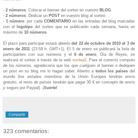
-
2 números
: Colocar el banner del sorteo en vuestro
BLOG
.
-
2 números
: Dedicar un
POST
en vuestro blog al sorteo
.
-
1 número
: por cada
COMENTARIO
en las entradas del blog marcadas
con el
logotipo
del sorteo que se publicarán cada semana, hasta un
máximo de
10 números
.
El plazo para participar estará abierto
del 22 de octubre de 2010 al 3 de
enero de 2011
(23:59 h. GMT+1)
. El 5 de enero se publicará la lista de
participantes con sus números y el
6 de enero
, Día de Reyes, se
realizará el sorteo a través de la web
sortea2
. Para el correcto computo
de los números, agradecería que los que cuelguen el banner o dediquen
un post en su blog me lo hagan saber. Abierto a
todos los países
del
mundo (los estados miembros de la Unión Europea tendrán envío
gratuito, el resto de países tendrán que pagar 30 € en concepto de envío
y seguro por Paypal).
¡Suerte!
Compartir
323 comentarios: