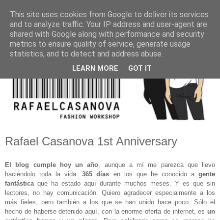
This site uses cookies from Google to deliver its services
and to analyze traffic. Your IP address and user-agent are
shared with Google along with performance and security
metrics to ensure quality of service, generate usage
statistics, and to detect and address abuse.
LEARN MORE
GOT IT
Rafael Casanova 1st Anniversary
El blog cumple hoy un año
, aunque a mí me parezca que llevo
haciéndolo toda la vida.
365 días
en los que he conocido a
gente
fantástica
que ha estado aquí durante muchos meses. Y es que sin
lectores, no hay comunicación. Quiero agradecer especialmente a los
más fieles, pero también a los que se han unido hace poco. Sólo el
hecho de haberse detenido aquí, con la enorme oferta de internet, es
un