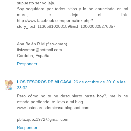
supuesto ser yo jaja.
Soy seguidora por todos sitios y lo he anunciado en mi
muro, te dejo el link:
http://www.facebook.com/permalink.php?
story_fbid=113658102031896&id=100000825276857
Ana Belén R.M (fisiwoman)
fisiwoman@hotmail.com
Córdoba, España
Responder
LOS TESOROS DE MI CASA
26 de octubre de 2010 a las
23:32
Pero cómo no te he descubierto hasta hoy?, me lo he
estado perdiendo, te llevo a mi blog
www.lostesorosdemicasa.blogspot.com
pblazquez1972@gmail.com
Responder