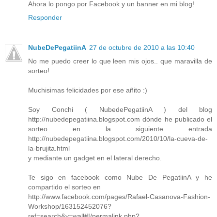
Ahora lo pongo por Facebook y un banner en mi blog!
Responder
NubeDePegatiinA
27 de octubre de 2010 a las 10:40
No me puedo creer lo que leen mis ojos.. que maravilla de
sorteo!
Muchisimas felicidades por ese añito :)
Soy Conchi ( NubedePegatiinA ) del blog
http://nubedepegatiina.blogspot.com dónde he publicado el
sorteo en la siguiente entrada
http://nubedepegatiina.blogspot.com/2010/10/la-cueva-de-
la-brujita.html
y mediante un gadget en el lateral derecho.
Te sigo en facebook como Nube De PegatiinA y he
compartido el sorteo en
http://www.facebook.com/pages/Rafael-Casanova-Fashion-
Workshop/163152452076?
ref=search&v=wall#!/permalink.php?