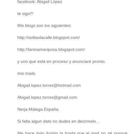
facebook: Abigail López
te sigo!!!
Mis blogs son los siguientes:
http://solitaxlacalle.blogspot.com/
http://laninamariposa.blogspot.com/
y uno que está en proceso y anunciaré pronto.
mis mails:
Abigail.lopez.torres@hotmail.com
Abigail.lopez.torres@gmail.com
Nerja.Málaga.España.
Si falta algun dato no dudes en decirmelo...
Me hace más ilusión la funda que el ipad no sé porqué...