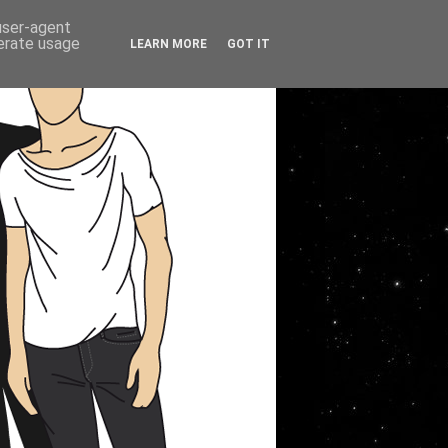
 user-agent
nerate usage
LEARN MORE
GOT IT