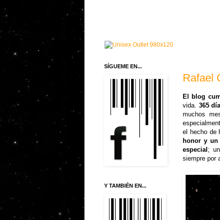
SÍGUEME EN...
Rafael 
El blog cu
vida.
365 dí
muchos mese
especialment
el hecho de 
honor y un 
especial
; u
siempre por 
Y TAMBIÉN EN...