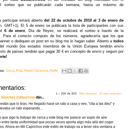
 sorteo que se publicarán cada semana, hasta un máximo de
.
a participar estará abierto
del 22 de octubre de 2010 al 3 de enero de
 h. GMT+1)
. El 5 de enero se publicará la lista de participantes con sus
el
6 de enero
, Día de Reyes, se realizará el sorteo a través de la
. Para el correcto computo de los números, agradecería que los que
banner o dediquen un post en su blog me lo hagan saber. Abierto a
todos
el mundo (los estados miembros de la Unión Europea tendrán envío
 resto de países tendrán que pagar 30 € en concepto de envío y seguro por
rte!
tas:
Gucci
,
iPad
,
Rafael Casanova
,
Raffle
entarios:
1 – 200 de 323
Más reciente›
El más reciente»
 Sánchez Zubizarreta
dijo...
 estás que lo tiras. He llegado hace un rato a casa y veo, "cita a las diez" y
llevaba un rato esperando...
 que sigo tu trabajo de cerca y este blog me parece un soplo de aire
o entre tanta uniformidad que pocas veces aporta algo más allá del coger
ros. Ahora en Mil Caprichos este estilo de trabajo va a tener otra ventana a