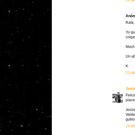
22 de
Anóni
Rafa,
Yo qu
colga
Muchí
Un ab
K.
23 de
Jesús
Felic
place
Jesú
Valde
guti
23 de