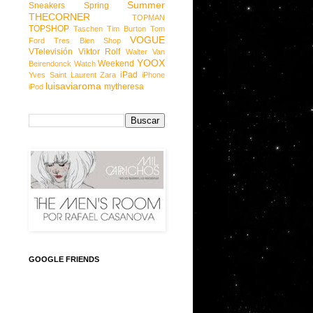
Summer
Sneakers
Spring
THECORNER
TOPMAN
TOPSHOP
Taschen
Tim Burton
Tom
VOGUE
Ford
Tres Bien Shop
VTelevisión
Viktor Rolf
Walter Van
YOOX
Weekend
Beirendonck
Watch
iPad
Yves Saint Laurent
Zara
iPhone
luisaviaroma
mytheresa
iPod
GOOGLE FRIENDS