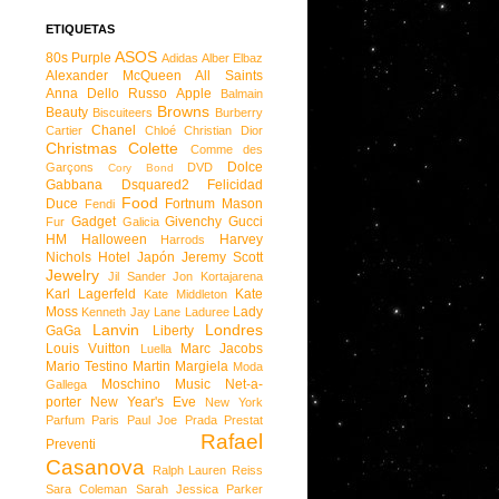
ETIQUETAS
ASOS
80s Purple
Adidas
Alber Elbaz
Alexander McQueen
All Saints
Anna Dello Russo
Apple
Balmain
Browns
Beauty
Biscuiteers
Burberry
Chanel
Cartier
Chloé
Christian Dior
Christmas
Colette
Comme des
Dolce
Garçons
DVD
Cory Bond
Gabbana
Dsquared2
Felicidad
Food
Duce
Fortnum Mason
Fendi
Gadget
Givenchy
Gucci
Fur
Galicia
HM
Halloween
Harvey
Harrods
Nichols
Hotel
Japón
Jeremy Scott
Jewelry
Jil Sander
Jon Kortajarena
Karl Lagerfeld
Kate
Kate Middleton
Moss
Lady
Kenneth Jay Lane
Laduree
Lanvin
Londres
GaGa
Liberty
Louis Vuitton
Marc Jacobs
Luella
Mario Testino
Martin Margiela
Moda
Moschino
Music
Net-a-
Gallega
porter
New Year's Eve
New York
Parfum
Paris
Paul Joe
Prada
Prestat
Rafael
Preventi
Casanova
Ralph Lauren
Reiss
Sara Coleman
Sarah Jessica Parker