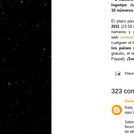
logotipo
del
10 números
El plazo par
2011
(23:59
números y 
web
sortea2
cuelguen el 
los países
d
gratuito, el
Paypal).
¡Sue
Etique
323 com
María
Rafa,
aquí 
Sabes
fresc
de ot