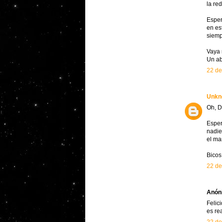
la re
Esper
en es
siemp
Vaya 
Un ab
22 de
Unkn
Oh, D
Esper
nadie
el ma
Bicos
22 de
Anóni
Felic
es re