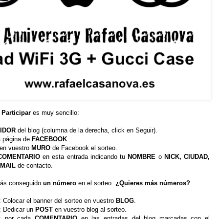
?
Participar
es muy sencillo:
IDOR
del blog (columna de la derecha, click en Seguir).
la página de
FACEBOOK
.
 en vuestro
MURO
de Facebook el sorteo.
COMENTARIO
en esta entrada indicando tu
NOMBRE
o
NICK, CIUDAD,
-MAIL
de contacto.
rás conseguido
un número
en el sorteo.
¿Quieres más números?
: Colocar el banner del sorteo en vuestro
BLOG
.
: Dedicar un
POST
en vuestro blog al sorteo
.
: por cada
COMENTARIO
en las entradas del blog marcadas con el