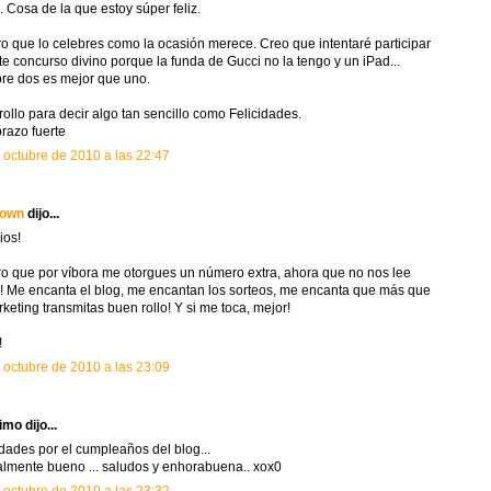
d. Cosa de la que estoy súper feliz.
o que lo celebres como la ocasión merece. Creo que intentaré participar
te concurso divino porque la funda de Gucci no la tengo y un iPad...
re dos es mejor que uno.
rollo para decir algo tan sencillo como Felicidades.
razo fuerte
 octubre de 2010 a las 22:47
own
dijo...
ios!
o que por víbora me otorgues un número extra, ahora que no nos lee
! Me encanta el blog, me encantan los sorteos, me encanta que más que
rketing transmitas buen rollo! Y si me toca, mejor!
!
 octubre de 2010 a las 23:09
mo dijo...
idades por el cumpleaños del blog...
almente bueno ... saludos y enhorabuena.. xox0