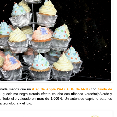
 nada menos que un
iPad de Apple Wi-Fi + 3G de 64GB
con
funda de
el guccisima negra tratada efecto caucho con tribanda verde/roja/verde y
e. Todo ello valorado en
más de 1.000 €
. Un auténtico capricho para los
 tecnología y el lujo.