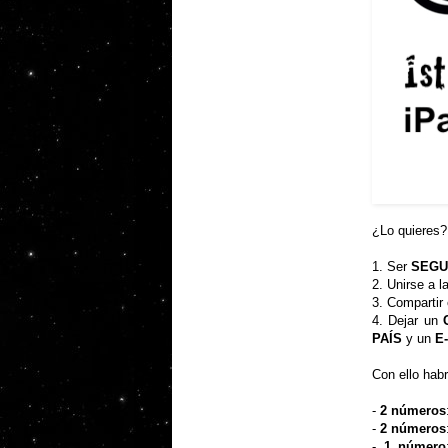
¿Lo quieres
1. Ser
SEGU
2. Unirse a 
3. Compartir
4. Dejar un
PAÍS
y un
E
Con ello hab
-
2 números
-
2 números
-
1 número