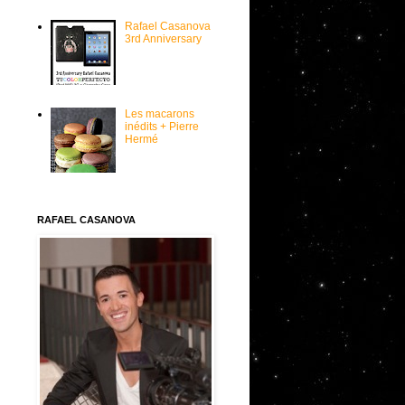
Rafael Casanova
3rd Anniversary
Les macarons
inédits + Pierre
Hermé
RAFAEL CASANOVA