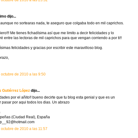
 octubre de 2010 a las 23:32
mo dijo...
 aunque no sortearas nada, te aseguro que colgaba todo en mil caprichos.
iero!!! Me tienes fichadísima así que me limito a decir felicidades y lo
ré entre las lectoras de mil caprichos para que vengan corriendo a por ti!!
simas felicidades y gracias por escribir este maravilloso blog.
razo,
 octubre de 2010 a las 9:50
 Gutiérrez López
dijo...
idades por el añito!! bueno decirte que tu blog esta genial y que es un
r pasar por aqui todos los dias. Un abrazo
s
peñas (Ciudad Real), España
lop__92@hotmail.com
 octubre de 2010 a las 11:57