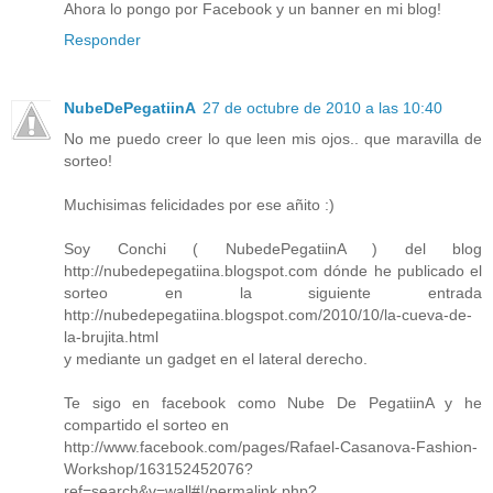
Ahora lo pongo por Facebook y un banner en mi blog!
Responder
NubeDePegatiinA
27 de octubre de 2010 a las 10:40
No me puedo creer lo que leen mis ojos.. que maravilla de
sorteo!
Muchisimas felicidades por ese añito :)
Soy Conchi ( NubedePegatiinA ) del blog
http://nubedepegatiina.blogspot.com dónde he publicado el
sorteo en la siguiente entrada
http://nubedepegatiina.blogspot.com/2010/10/la-cueva-de-
la-brujita.html
y mediante un gadget en el lateral derecho.
Te sigo en facebook como Nube De PegatiinA y he
compartido el sorteo en
http://www.facebook.com/pages/Rafael-Casanova-Fashion-
Workshop/163152452076?
ref=search&v=wall#!/permalink.php?