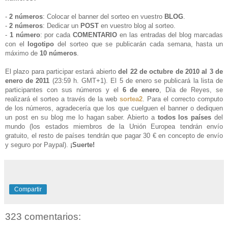
-
2 números
: Colocar el banner del sorteo en vuestro
BLOG
.
-
2 números
: Dedicar un
POST
en vuestro blog al sorteo
.
-
1 número
: por cada
COMENTARIO
en las entradas del blog marcadas
con el
logotipo
del sorteo que se publicarán cada semana, hasta un
máximo de
10 números
.
El plazo para participar estará abierto
del 22 de octubre de 2010 al 3 de
enero de 2011
(23:59 h. GMT+1)
. El 5 de enero se publicará la lista de
participantes con sus números y el
6 de enero
, Día de Reyes, se
realizará el sorteo a través de la web
sortea2
. Para el correcto computo
de los números, agradecería que los que cuelguen el banner o dediquen
un post en su blog me lo hagan saber. Abierto a
todos los países
del
mundo (los estados miembros de la Unión Europea tendrán envío
gratuito, el resto de países tendrán que pagar 30 € en concepto de envío
y seguro por Paypal).
¡Suerte!
Compartir
323 comentarios: