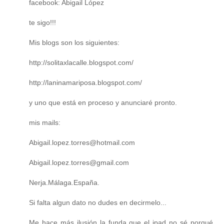
facebook: Abigail López
te sigo!!!
Mis blogs son los siguientes:
http://solitaxlacalle.blogspot.com/
http://laninamariposa.blogspot.com/
y uno que está en proceso y anunciaré pronto.
mis mails:
Abigail.lopez.torres@hotmail.com
Abigail.lopez.torres@gmail.com
Nerja.Málaga.España.
Si falta algun dato no dudes en decirmelo...
Me hace más ilusión la funda que el ipad no sé porqué...