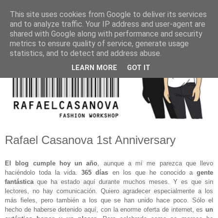
This site uses cookies from Google to deliver its services
and to analyze traffic. Your IP address and user-agent are
shared with Google along with performance and security
metrics to ensure quality of service, generate usage
statistics, and to detect and address abuse.
LEARN MORE
GOT IT
Rafael Casanova 1st Anniversary
El blog cumple hoy un año
, aunque a mí me parezca que llevo
haciéndolo toda la vida.
365 días
en los que he conocido a
gente
fantástica
que ha estado aquí durante muchos meses. Y es que sin
lectores, no hay comunicación. Quiero agradecer especialmente a los
más fieles, pero también a los que se han unido hace poco. Sólo el
hecho de haberse detenido aquí, con la enorme oferta de internet, es
un