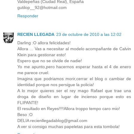
Valdepeñas (Ciudad Real), España
gutilop__92@hotmail.com
Responder
RECIEN LLEGADA
23 de octubre de 2010 a las 12:02
Darling :O allora felicidades!
Allora ... Vas a necesitar al modelo acompañante de Calvin
Klein para gestionar esto!
Espero que no se olvide de nadie!
Yo me apunto,pero hacernos esperar hasta el 4 de enero
me parece cruel.
Imagina que podriamos morir,cerrar el blog o cambiar de
identidad porque nos persigue la policia!
A lo mejor quieres ser el rey mago Rafael que trae una
droga de diseño en lugar de incienso porque esto es
FLIPANTE!
El resultado en Reyes!!!!Allora troppo tempo caro mio!
Beso :O
DELIA recienllegadablog@gmail.com
A ver si consigo muchas papeletas para esta tombola!