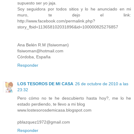
supuesto ser yo jaja.
Soy seguidora por todos sitios y lo he anunciado en mi
muro, te dejo el link:
http://www.facebook.com/permalink.php?
story_fbid=113658102031896&id=100000825276857
Ana Belén R.M (fisiwoman)
fisiwoman@hotmail.com
Córdoba, España
Responder
LOS TESOROS DE MI CASA
26 de octubre de 2010 a las
23:32
Pero cómo no te he descubierto hasta hoy?, me lo he
estado perdiendo, te llevo a mi blog
www.lostesorosdemicasa.blogspot.com
pblazquez1972@gmail.com
Responder