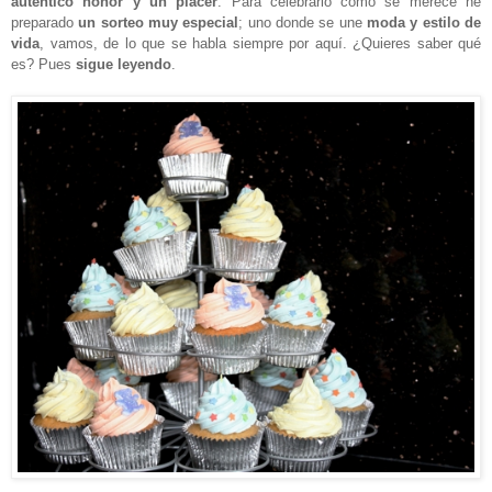
auténtico honor y un placer
. Para celebrarlo como se merece he
preparado
un sorteo muy especial
; uno donde se une
moda y estilo de
vida
, vamos, de lo que se habla siempre por aquí. ¿Quieres saber qué
es? Pues
sigue leyendo
.