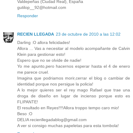
Valdepeñas (Ciudad Real), España
gutilop__92@hotmail.com
Responder
RECIEN LLEGADA
23 de octubre de 2010 a las 12:02
Darling :O allora felicidades!
Allora ... Vas a necesitar al modelo acompañante de Calvin
Klein para gestionar esto!
Espero que no se olvide de nadie!
Yo me apunto,pero hacernos esperar hasta el 4 de enero
me parece cruel.
Imagina que podriamos morir,cerrar el blog o cambiar de
identidad porque nos persigue la policia!
A lo mejor quieres ser el rey mago Rafael que trae una
droga de diseño en lugar de incienso porque esto es
FLIPANTE!
El resultado en Reyes!!!!Allora troppo tempo caro mio!
Beso :O
DELIA recienllegadablog@gmail.com
A ver si consigo muchas papeletas para esta tombola!