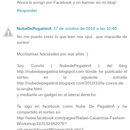
Ahora lo pongo por Facebook y un banner en mi blog!
Responder
NubeDePegatiinA
27 de octubre de 2010 a las 10:40
No me puedo creer lo que leen mis ojos.. que maravilla de
sorteo!
Muchisimas felicidades por ese añito :)
Soy Conchi ( NubedePegatiinA ) del blog
http://nubedepegatiina.blogspot.com dónde he publicado el
sorteo en la siguiente entrada
http://nubedepegatiina.blogspot.com/2010/10/la-cueva-de-
la-brujita.html
y mediante un gadget en el lateral derecho.
Te sigo en facebook como Nube De PegatiinA y he
compartido el sorteo en
http://www.facebook.com/pages/Rafael-Casanova-Fashion-
Workshop/163152452076?
ref=search&v=wall#!/permalink.php?