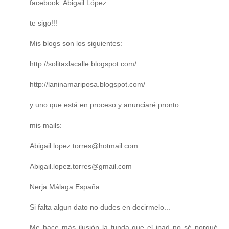
facebook: Abigail López
te sigo!!!
Mis blogs son los siguientes:
http://solitaxlacalle.blogspot.com/
http://laninamariposa.blogspot.com/
y uno que está en proceso y anunciaré pronto.
mis mails:
Abigail.lopez.torres@hotmail.com
Abigail.lopez.torres@gmail.com
Nerja.Málaga.España.
Si falta algun dato no dudes en decirmelo...
Me hace más ilusión la funda que el ipad no sé porqué...