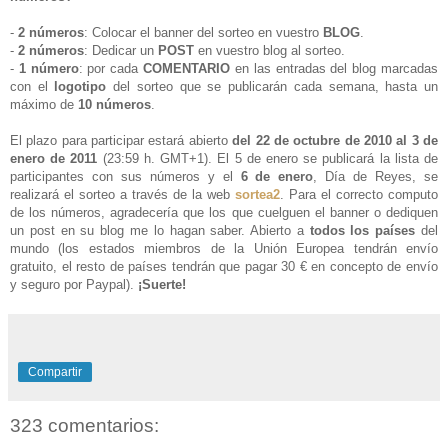
-
2 números
: Colocar el banner del sorteo en vuestro
BLOG
.
-
2 números
: Dedicar un
POST
en vuestro blog al sorteo
.
-
1 número
: por cada
COMENTARIO
en las entradas del blog marcadas
con el
logotipo
del sorteo que se publicarán cada semana, hasta un
máximo de
10 números
.
El plazo para participar estará abierto
del 22 de octubre de 2010 al 3 de
enero de 2011
(23:59 h. GMT+1)
. El 5 de enero se publicará la lista de
participantes con sus números y el
6 de enero
, Día de Reyes, se
realizará el sorteo a través de la web
sortea2
. Para el correcto computo
de los números, agradecería que los que cuelguen el banner o dediquen
un post en su blog me lo hagan saber. Abierto a
todos los países
del
mundo (los estados miembros de la Unión Europea tendrán envío
gratuito, el resto de países tendrán que pagar 30 € en concepto de envío
y seguro por Paypal).
¡Suerte!
Compartir
323 comentarios: