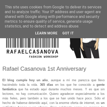
This site uses cookies from Google to deliver its services
and to analyze traffic. Your IP address and user-agent are
shared with Google along with performance and security
metrics to ensure quality of service, generate usage
statistics, and to detect and address abuse.
LEARN MORE
GOT IT
Rafael Casanova 1st Anniversary
El blog cumple hoy un año
, aunque a mí me parezca que llevo
haciéndolo toda la vida.
365 días
en los que he conocido a
gente
fantástica
que ha estado aquí durante muchos meses. Y es que sin
lectores, no hay comunicación. Quiero agradecer especialmente a los
más fieles, pero también a los que se han unido hace poco. Sólo el
hecho de haberse detenido aquí, con la enorme oferta de internet, es
un