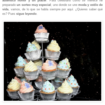
auténtico honor y un placer
. Para celebrarlo como se merece he
preparado
un sorteo muy especial
; uno donde se une
moda y estilo de
vida
, vamos, de lo que se habla siempre por aquí. ¿Quieres saber qué
es? Pues
sigue leyendo
.