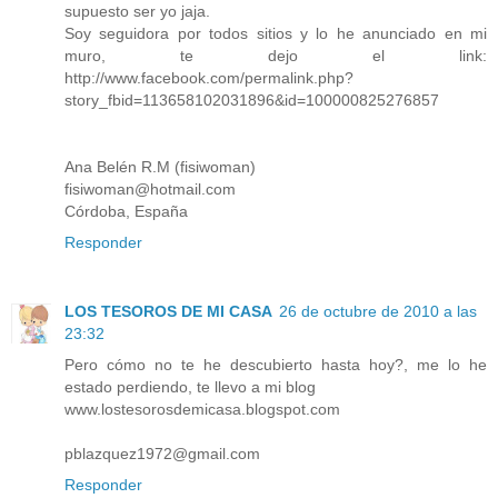
supuesto ser yo jaja.
Soy seguidora por todos sitios y lo he anunciado en mi
muro, te dejo el link:
http://www.facebook.com/permalink.php?
story_fbid=113658102031896&id=100000825276857
Ana Belén R.M (fisiwoman)
fisiwoman@hotmail.com
Córdoba, España
Responder
LOS TESOROS DE MI CASA
26 de octubre de 2010 a las
23:32
Pero cómo no te he descubierto hasta hoy?, me lo he
estado perdiendo, te llevo a mi blog
www.lostesorosdemicasa.blogspot.com
pblazquez1972@gmail.com
Responder