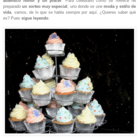
auténtico honor y un placer
. Para celebrarlo como se merece he
preparado
un sorteo muy especial
; uno donde se une
moda y estilo de
vida
, vamos, de lo que se habla siempre por aquí. ¿Quieres saber qué
es? Pues
sigue leyendo
.