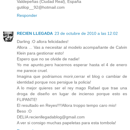
Valdepeñas (Ciudad Real), España
gutilop__92@hotmail.com
Responder
RECIEN LLEGADA
23 de octubre de 2010 a las 12:02
Darling :O allora felicidades!
Allora ... Vas a necesitar al modelo acompañante de Calvin
Klein para gestionar esto!
Espero que no se olvide de nadie!
Yo me apunto,pero hacernos esperar hasta el 4 de enero
me parece cruel.
Imagina que podriamos morir,cerrar el blog o cambiar de
identidad porque nos persigue la policia!
A lo mejor quieres ser el rey mago Rafael que trae una
droga de diseño en lugar de incienso porque esto es
FLIPANTE!
El resultado en Reyes!!!!Allora troppo tempo caro mio!
Beso :O
DELIA recienllegadablog@gmail.com
A ver si consigo muchas papeletas para esta tombola!