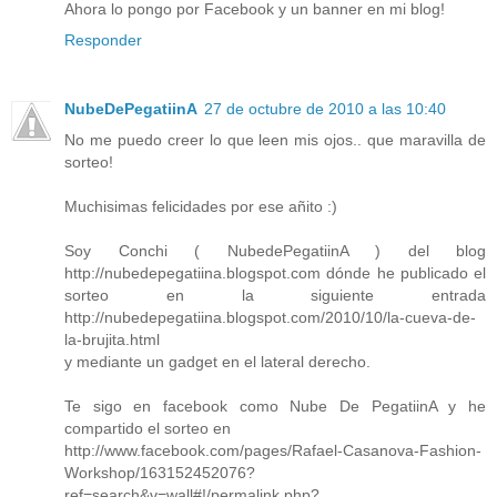
Ahora lo pongo por Facebook y un banner en mi blog!
Responder
NubeDePegatiinA
27 de octubre de 2010 a las 10:40
No me puedo creer lo que leen mis ojos.. que maravilla de
sorteo!
Muchisimas felicidades por ese añito :)
Soy Conchi ( NubedePegatiinA ) del blog
http://nubedepegatiina.blogspot.com dónde he publicado el
sorteo en la siguiente entrada
http://nubedepegatiina.blogspot.com/2010/10/la-cueva-de-
la-brujita.html
y mediante un gadget en el lateral derecho.
Te sigo en facebook como Nube De PegatiinA y he
compartido el sorteo en
http://www.facebook.com/pages/Rafael-Casanova-Fashion-
Workshop/163152452076?
ref=search&v=wall#!/permalink.php?