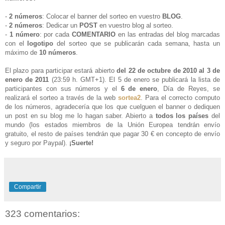
-
2 números
: Colocar el banner del sorteo en vuestro
BLOG
.
-
2 números
: Dedicar un
POST
en vuestro blog al sorteo
.
-
1 número
: por cada
COMENTARIO
en las entradas del blog marcadas
con el
logotipo
del sorteo que se publicarán cada semana, hasta un
máximo de
10 números
.
El plazo para participar estará abierto
del 22 de octubre de 2010 al 3 de
enero de 2011
(23:59 h. GMT+1)
. El 5 de enero se publicará la lista de
participantes con sus números y el
6 de enero
, Día de Reyes, se
realizará el sorteo a través de la web
sortea2
. Para el correcto computo
de los números, agradecería que los que cuelguen el banner o dediquen
un post en su blog me lo hagan saber. Abierto a
todos los países
del
mundo (los estados miembros de la Unión Europea tendrán envío
gratuito, el resto de países tendrán que pagar 30 € en concepto de envío
y seguro por Paypal).
¡Suerte!
Compartir
323 comentarios: