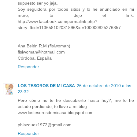
supuesto ser yo jaja.
Soy seguidora por todos sitios y lo he anunciado en mi
muro, te dejo el link:
http://www.facebook.com/permalink.php?
story_fbid=113658102031896&id=100000825276857
Ana Belén R.M (fisiwoman)
fisiwoman@hotmail.com
Córdoba, España
Responder
LOS TESOROS DE MI CASA
26 de octubre de 2010 a las
23:32
Pero cómo no te he descubierto hasta hoy?, me lo he
estado perdiendo, te llevo a mi blog
www.lostesorosdemicasa.blogspot.com
pblazquez1972@gmail.com
Responder