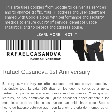
This site uses cookies from Google to deliver its services
and to analyze traffic. Your IP address and user-agent are
shared with Google along with performance and security
metrics to ensure quality of service, generate usage
statistics, and to detect and address abuse.
LEARN MORE
GOT IT
Rafael Casanova 1st Anniversary
El blog cumple hoy un año
, aunque a mí me parezca que llevo
haciéndolo toda la vida.
365 días
en los que he conocido a
gente
fantástica
que ha estado aquí durante muchos meses. Y es que sin
lectores, no hay comunicación. Quiero agradecer especialmente a los
más fieles, pero también a los que se han unido hace poco. Sólo el
hecho de haberse detenido aquí, con la enorme oferta de internet, es
un