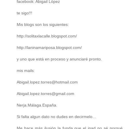
facebook: Abigail López
te sigo!!!
Mis blogs son los siguientes:
http://solitaxlacalle.blogspot.com/
http://laninamariposa.blogspot.com/
y uno que está en proceso y anunciaré pronto.
mis mails:
Abigail.lopez.torres@hotmail.com
Abigail.lopez.torres@gmail.com
Nerja.Málaga.España.
Si falta algun dato no dudes en decirmelo...
Me hace más ilusión la funda que el ipad no sé porqué...