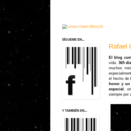
SÍGUEME EN...
Rafael 
El blog cu
vida.
365 dí
muchos mese
especialment
el hecho de 
honor y un 
especial
; u
siempre por 
Y TAMBIÉN EN...