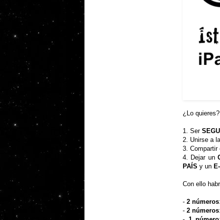
¿Lo quieres
1. Ser
SEGU
2. Unirse a 
3. Compartir
4. Dejar un
PAÍS
y un
E
Con ello hab
-
2 números
-
2 números
-
1 número