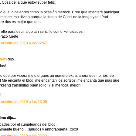
d. Cosa de la que estoy súper feliz.
o que lo celebres como la ocasión merece. Creo que intentaré participar
te concurso divino porque la funda de Gucci no la tengo y un iPad...
re dos es mejor que uno.
rollo para decir algo tan sencillo como Felicidades.
razo fuerte
 octubre de 2010 a las 22:47
own
dijo...
ios!
o que por víbora me otorgues un número extra, ahora que no nos lee
! Me encanta el blog, me encantan los sorteos, me encanta que más que
rketing transmitas buen rollo! Y si me toca, mejor!
!
 octubre de 2010 a las 23:09
mo dijo...
idades por el cumpleaños del blog...
almente bueno ... saludos y enhorabuena.. xox0