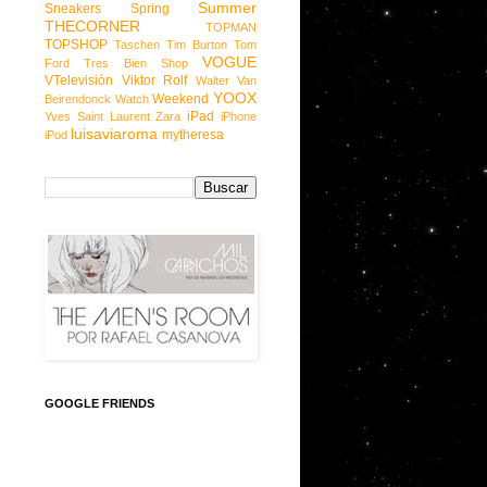
Summer
Sneakers
Spring
THECORNER
TOPMAN
TOPSHOP
Taschen
Tim Burton
Tom
VOGUE
Ford
Tres Bien Shop
VTelevisión
Viktor Rolf
Walter Van
YOOX
Weekend
Beirendonck
Watch
iPad
Yves Saint Laurent
Zara
iPhone
luisaviaroma
mytheresa
iPod
GOOGLE FRIENDS