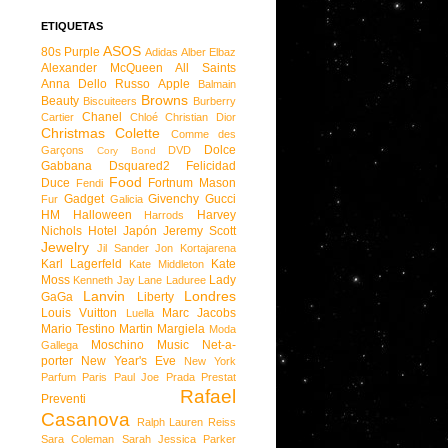
ETIQUETAS
ASOS
80s Purple
Adidas
Alber Elbaz
Alexander McQueen
All Saints
Anna Dello Russo
Apple
Balmain
Browns
Beauty
Biscuiteers
Burberry
Chanel
Cartier
Chloé
Christian Dior
Christmas
Colette
Comme des
Dolce
Garçons
DVD
Cory Bond
Gabbana
Dsquared2
Felicidad
Food
Duce
Fortnum Mason
Fendi
Gadget
Givenchy
Gucci
Fur
Galicia
HM
Halloween
Harvey
Harrods
Nichols
Hotel
Japón
Jeremy Scott
Jewelry
Jil Sander
Jon Kortajarena
Karl Lagerfeld
Kate
Kate Middleton
Moss
Lady
Kenneth Jay Lane
Laduree
Lanvin
Londres
GaGa
Liberty
Louis Vuitton
Marc Jacobs
Luella
Mario Testino
Martin Margiela
Moda
Moschino
Music
Net-a-
Gallega
porter
New Year's Eve
New York
Parfum
Paris
Paul Joe
Prada
Prestat
Rafael
Preventi
Casanova
Ralph Lauren
Reiss
Sara Coleman
Sarah Jessica Parker