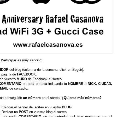
?
Participar
es muy sencillo:
IDOR
del blog (columna de la derecha, click en Seguir).
la página de
FACEBOOK
.
 en vuestro
MURO
de Facebook el sorteo.
COMENTARIO
en esta entrada indicando tu
NOMBRE
o
NICK, CIUDAD,
-MAIL
de contacto.
rás conseguido
un número
en el sorteo.
¿Quieres más números?
: Colocar el banner del sorteo en vuestro
BLOG
.
: Dedicar un
POST
en vuestro blog al sorteo
.
: por cada
COMENTARIO
en las entradas del blog marcadas con el