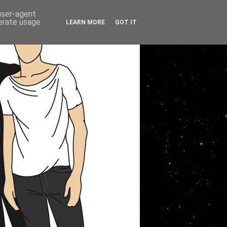
 user-agent
nerate usage
LEARN MORE
GOT IT