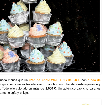
 nada menos que un
iPad de Apple Wi-Fi + 3G de 64GB
con
funda de
el guccisima negra tratada efecto caucho con tribanda verde/roja/verde y
e. Todo ello valorado en
más de 1.000 €
. Un auténtico capricho para los
 tecnología y el lujo.