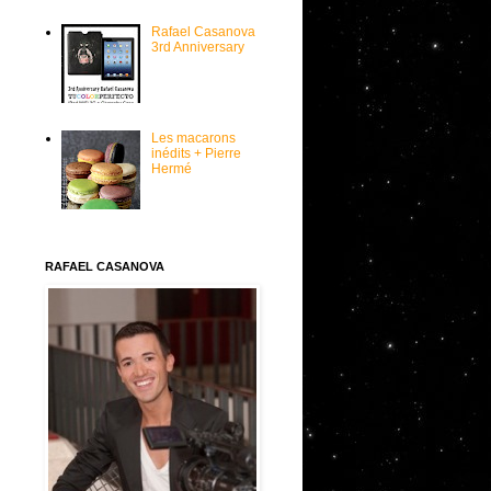
Rafael Casanova
3rd Anniversary
Les macarons
inédits + Pierre
Hermé
RAFAEL CASANOVA