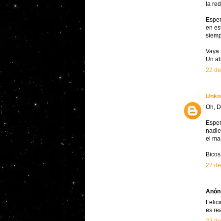
la re
Esper
en es
siemp
Vaya 
Un ab
22 de
Unkn
Oh, D
Esper
nadie
el ma
Bicos
22 de
Anóni
Felic
es re