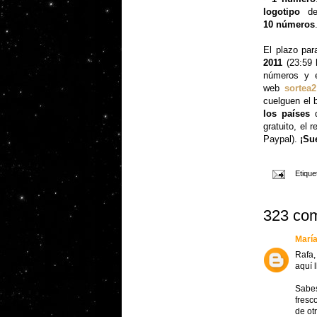
logotipo
del
10 números
El plazo par
2011
(23:59
números y 
web
sortea2
cuelguen el 
los países
d
gratuito, el
Paypal).
¡Sue
Etique
323 com
María
Rafa,
aquí 
Sabes
fresc
de ot