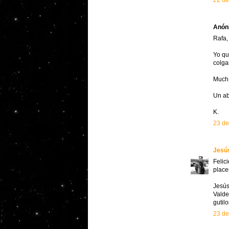
22 de
Anóni
Rafa,
Yo qu
colga
Muchí
Un ab
K.
23 de
Jesús
Felic
place
Jesú
Valde
guti
23 de