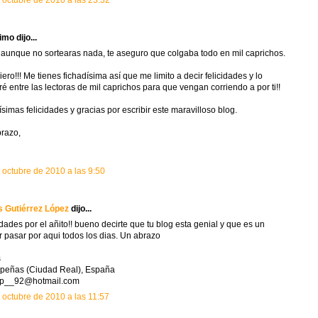
 octubre de 2010 a las 23:32
mo dijo...
 aunque no sortearas nada, te aseguro que colgaba todo en mil caprichos.
iero!!! Me tienes fichadísima así que me limito a decir felicidades y lo
ré entre las lectoras de mil caprichos para que vengan corriendo a por ti!!
simas felicidades y gracias por escribir este maravilloso blog.
razo,
 octubre de 2010 a las 9:50
 Gutiérrez López
dijo...
idades por el añito!! bueno decirte que tu blog esta genial y que es un
r pasar por aqui todos los dias. Un abrazo
s
peñas (Ciudad Real), España
lop__92@hotmail.com
 octubre de 2010 a las 11:57