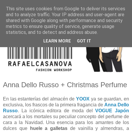
This site uses cookies from Google to deliver its services
and to analyze traffic. Your IP address and user-agent are
shared with Google along with performance and security
metrics to ensure quality of service, generate usage
statistics, and to detect and address abuse.
LEARN MORE
GOT IT
Anna Dello Russo + Christmas Perfume
En las estanterías del almacén de
YOOX
ya se guardan, en
exclusiva, los frascos de la primera fragancia de
Anna Dello
Russo
. La icónica editora de moda del
VOGUE Japón
acercará a los mortales su peculiar concepto del perfume de
cara a la Navidad. Una esencia para los amantes de los
dulces que
huele a galletas
de vainilla y almendras, a