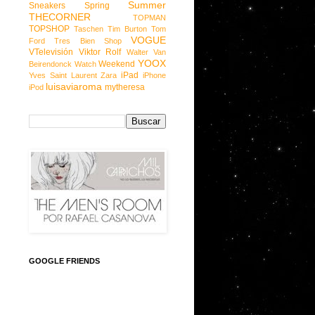
Summer
Sneakers
Spring
THECORNER
TOPMAN
TOPSHOP
Taschen
Tim Burton
Tom
VOGUE
Ford
Tres Bien Shop
VTelevisión
Viktor Rolf
Walter Van
YOOX
Weekend
Beirendonck
Watch
iPad
Yves Saint Laurent
Zara
iPhone
luisaviaroma
mytheresa
iPod
GOOGLE FRIENDS