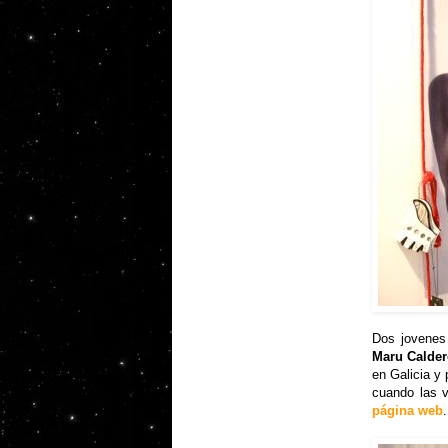
Dos jovenes
Maru Calde
en Galicia y 
cuando las v
página web
.