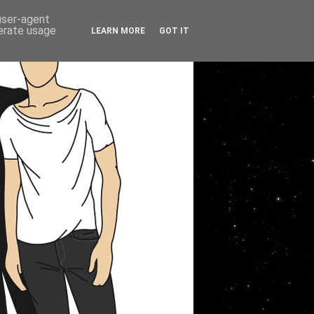
 user-agent
nerate usage
LEARN MORE
GOT IT