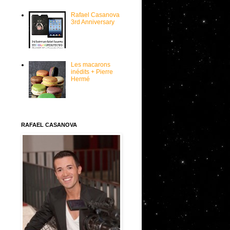
Rafael Casanova
3rd Anniversary
Les macarons
inédits + Pierre
Hermé
RAFAEL CASANOVA