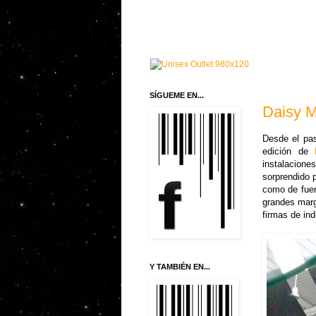
SÍGUEME EN...
Daisy M
Desde el pas
edición de
instalacio
sorprendido 
como de fuer
grandes marg
firmas de in
Y TAMBIÉN EN...