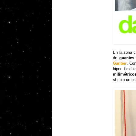
En la zona c
de
guantes
Gantier
. Con
hiper flexi
milimétrico
sí solo un e