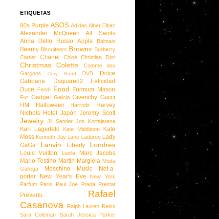
ETIQUETAS
ASOS
80s Purple
Adidas
Alber Elbaz
Alexander McQueen
All Saints
Anna Dello Russo
Apple
Balmain
Browns
Beauty
Biscuiteers
Burberry
Chanel
Cartier
Chloé
Christian Dior
Christmas
Colette
Comme des
Dolce
Garçons
DVD
Cory Bond
Gabbana
Dsquared2
Felicidad
Food
Duce
Fortnum Mason
Fendi
Gadget
Givenchy
Gucci
Fur
Galicia
HM
Halloween
Harvey
Harrods
Nichols
Hotel
Japón
Jeremy Scott
Jewelry
Jil Sander
Jon Kortajarena
Karl Lagerfeld
Kate
Kate Middleton
Moss
Lady
Kenneth Jay Lane
Laduree
Lanvin
Londres
GaGa
Liberty
Louis Vuitton
Marc Jacobs
Luella
Mario Testino
Martin Margiela
Moda
Moschino
Music
Net-a-
Gallega
porter
New Year's Eve
New York
Parfum
Paris
Paul Joe
Prada
Prestat
Rafael
Preventi
Casanova
Ralph Lauren
Reiss
Sara Coleman
Sarah Jessica Parker