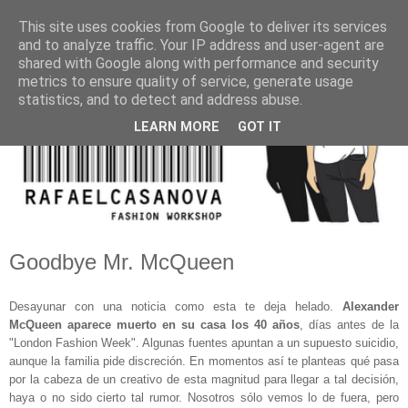
This site uses cookies from Google to deliver its services
and to analyze traffic. Your IP address and user-agent are
shared with Google along with performance and security
metrics to ensure quality of service, generate usage
statistics, and to detect and address abuse.
LEARN MORE
GOT IT
Goodbye Mr. McQueen
Desayunar con una noticia como esta te deja helado.
Alexander
McQueen aparece muerto en su casa los 40 años
, días antes de la
"London Fashion Week". Algunas fuentes apuntan a un supuesto suicidio,
aunque la familia pide discreción. En momentos así te planteas qué pasa
por la cabeza de un creativo de esta magnitud para llegar a tal decisión,
haya o no sido cierto tal rumor. Nosotros sólo vemos lo de fuera, pero