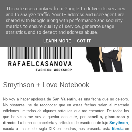
This site uses cookies from Google to deliver its services
and to analyze traffic. Your IP address and user-agent are
shared with Google along with performance and security
metrics to ensure quality of service, generate usage
statistics, and to detect and address abuse.
LEARN MORE
GOT IT
Smythson + Love Notebook
No voy a hacer apología de
San Valentín
, es una fecha que no celebro.
No obstante, he de reconocer que en estas fechas salen al mercado
ediciones limitadas de algunos artículos que me encantan. De todos los
que he visto me voy a quedar con este, por
sencillo, glamuroso y
directo
. La firma de papelería y artículos de escritorio de lujo
Smythson
,
nacida a finales del siglo XIX en Londres, nos presenta esta
libreta
en