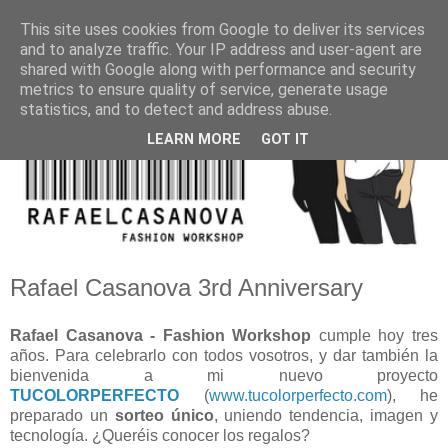
This site uses cookies from Google to deliver its services
and to analyze traffic. Your IP address and user-agent are
shared with Google along with performance and security
metrics to ensure quality of service, generate usage
statistics, and to detect and address abuse.
LEARN MORE
GOT IT
Rafael Casanova 3rd Anniversary
Rafael Casanova - Fashion Workshop
cumple hoy tres
años. Para celebrarlo con todos vosotros, y dar también la
bienvenida a mi nuevo proyecto
TUCOLORPERFECTO
(
www.tucolorperfecto.com
), he
preparado un
sorteo único
, uniendo tendencia, imagen y
tecnología. ¿Queréis conocer los regalos?