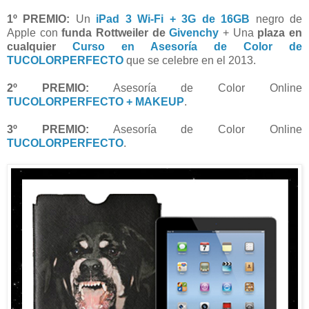
1º PREMIO:
Un
iPad 3 Wi-Fi + 3G de 16GB
negro
de
Apple
con
funda Rottweiler
de
Givenchy
+ Una
plaza en
cualquier
Curso en Asesoría de Color de
TUCOLORPERFECTO
que se celebre en el 2013.
2º PREMIO:
Asesoría de Color Online
TUCOLORPERFECTO + MAKEUP
.
3º PREMIO:
Asesoría de Color Online
TUCOLORPERFECTO
.