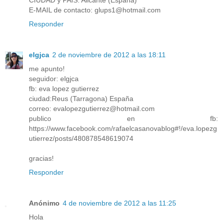
E-MAIL de contacto: glups1@hotmail.com
Responder
elgjca
2 de noviembre de 2012 a las 18:11
me apunto!
seguidor: elgjca
fb: eva lopez gutierrez
ciudad:Reus (Tarragona) España
correo: evalopezgutierrez@hotmail.com
publico en fb:
https://www.facebook.com/rafaelcasanovablog#!/eva.lopezg
utierrez/posts/480878548619074
gracias!
Responder
Anónimo
4 de noviembre de 2012 a las 11:25
Hola