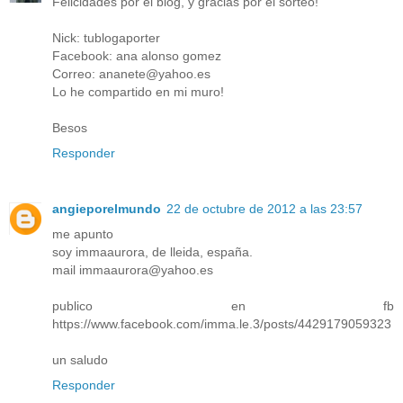
Felicidades por el blog, y gracias por el sorteo!
Nick: tublogaporter
Facebook: ana alonso gomez
Correo: ananete@yahoo.es
Lo he compartido en mi muro!
Besos
Responder
angieporelmundo
22 de octubre de 2012 a las 23:57
me apunto
soy immaaurora, de lleida, españa.
mail immaaurora@yahoo.es
publico en fb
https://www.facebook.com/imma.le.3/posts/4429179059323
un saludo
Responder