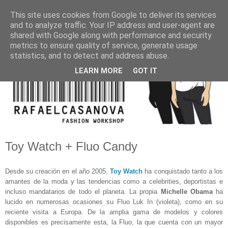
This site uses cookies from Google to deliver its services
and to analyze traffic. Your IP address and user-agent are
shared with Google along with performance and security
metrics to ensure quality of service, generate usage
statistics, and to detect and address abuse.
LEARN MORE
GOT IT
Toy Watch + Fluo Candy
Desde su creación en el año 2005,
Toy Watch
ha conquistado tanto a los
amantes de la moda y las tendencias como a celebrities, deportistas e
incluso mandatarios de todo el planeta. La propia
Michelle Obama
ha
lucido en numerosas ocasiones su Fluo Luk In (violeta), como en su
reciente visita a Europa. De la amplia gama de modelos y colores
disponibles es precisamente esta, la Fluo, la que cuenta con un mayor