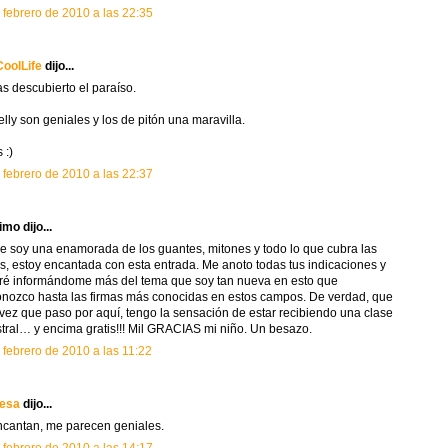
 febrero de 2010 a las 22:35
oolLife
dijo...
s descubierto el paraíso.
elly son geniales y los de pitón una maravilla.
 :)
 febrero de 2010 a las 22:37
mo dijo...
e soy una enamorada de los guantes, mitones y todo lo que cubra las
, estoy encantada con esta entrada. Me anoto todas tus indicaciones y
ré informándome más del tema que soy tan nueva en esto que
nozco hasta las firmas más conocidas en estos campos. De verdad, que
vez que paso por aquí, tengo la sensación de estar recibiendo una clase
tral… y encima gratis!!! Mil GRACIAS mi niño. Un besazo.
 febrero de 2010 a las 11:22
cesa
dijo...
cantan, me parecen geniales.