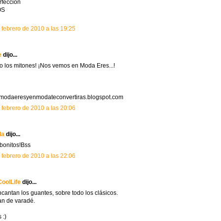
rfeccion
OS
 febrero de 2010 a las 19:25
e
dijo...
o los mitones! ¡Nos vemos en Moda Eres...!
modaeresyenmodateconvertiras.blogspot.com
 febrero de 2010 a las 20:06
la
dijo...
bonitos!Bss
 febrero de 2010 a las 22:06
oolLife
dijo...
cantan los guantes, sobre todo los clásicos.
an de varadé.
 :)