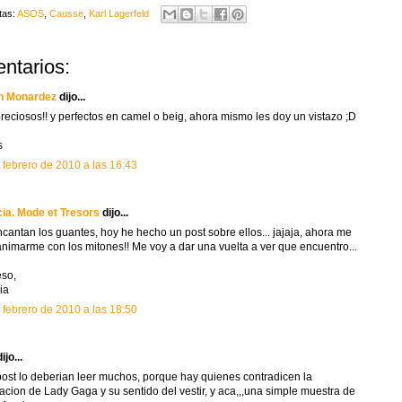
tas:
ASOS
,
Causse
,
Karl Lagerfeld
ntarios:
n Monardez
dijo...
reciosos!! y perfectos en camel o beig, ahora mismo les doy un vistazo ;D
s
 febrero de 2010 a las 16:43
cia. Mode et Tresors
dijo...
cantan los guantes, hoy he hecho un post sobre ellos... jajaja, ahora me
 animarme con los mitones!! Me voy a dar una vuelta a ver que encuentro...
so,
ia
 febrero de 2010 a las 18:50
ijo...
post lo deberian leer muchos, porque hay quienes contradicen la
acion de Lady Gaga y su sentido del vestir, y aca,,,una simple muestra de