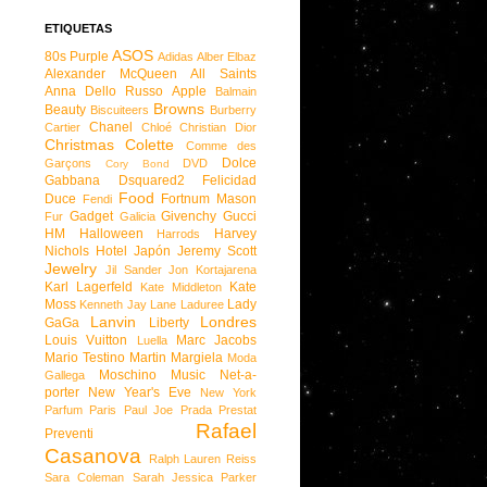
ETIQUETAS
ASOS
80s Purple
Adidas
Alber Elbaz
Alexander McQueen
All Saints
Anna Dello Russo
Apple
Balmain
Browns
Beauty
Biscuiteers
Burberry
Chanel
Cartier
Chloé
Christian Dior
Christmas
Colette
Comme des
Dolce
Garçons
DVD
Cory Bond
Gabbana
Dsquared2
Felicidad
Food
Duce
Fortnum Mason
Fendi
Gadget
Givenchy
Gucci
Fur
Galicia
HM
Halloween
Harvey
Harrods
Nichols
Hotel
Japón
Jeremy Scott
Jewelry
Jil Sander
Jon Kortajarena
Karl Lagerfeld
Kate
Kate Middleton
Moss
Lady
Kenneth Jay Lane
Laduree
Lanvin
Londres
GaGa
Liberty
Louis Vuitton
Marc Jacobs
Luella
Mario Testino
Martin Margiela
Moda
Moschino
Music
Net-a-
Gallega
porter
New Year's Eve
New York
Parfum
Paris
Paul Joe
Prada
Prestat
Rafael
Preventi
Casanova
Ralph Lauren
Reiss
Sara Coleman
Sarah Jessica Parker