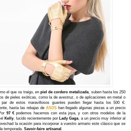
o el que os traigo, en
piel de cordero metalizada
, suben hasta los 250
os de pieles exóticas, como la de avestruz, o de aplicaciones en metal o
n par de estos maravillosos guantes pueden llegar hasta los 500 €.
nte, hasta las rebajas de
ASOS
han llegado algunas piezas a un precio
 Por
97 €
podemos hacernos con esta joya, y con otros modelos de la
 el
Kelly
, lucido recientemente por
Lady Gaga
, a un precio muy inferior al
rovechad la ocasión para incorporar a vuestro armario este clásico que se
da temporada.
Savoir-faire artisanal
.