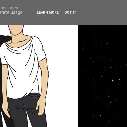
 user-agent
nerate usage
LEARN MORE
GOT IT