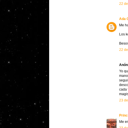
22 de
Ada C
Me ha
Los k
Besos
22 de
Anóni
Yo qu
manos
segui
desco
cada 
magis
23 de
Prin
Me en