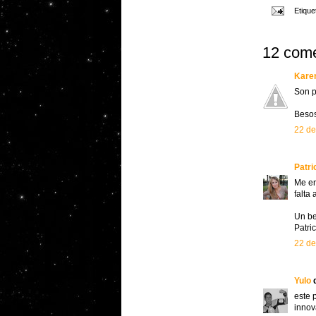
Etique
12 come
Kare
Son p
Beso
22 de
Patri
Me en
falta
Un be
Patric
22 de
Yulo
d
este 
innov