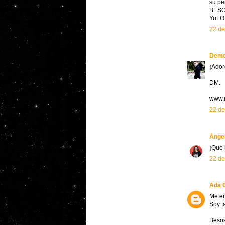
su pe
BES
YuLO
22 de
Dem
¡Ador
DM.
www.
22 de
Ánge
¡Qué 
22 de
Ada C
Me en
Soy f
Besos