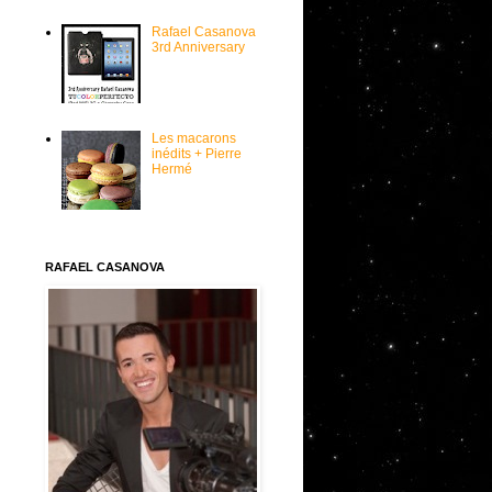
Rafael Casanova
3rd Anniversary
Les macarons
inédits + Pierre
Hermé
RAFAEL CASANOVA