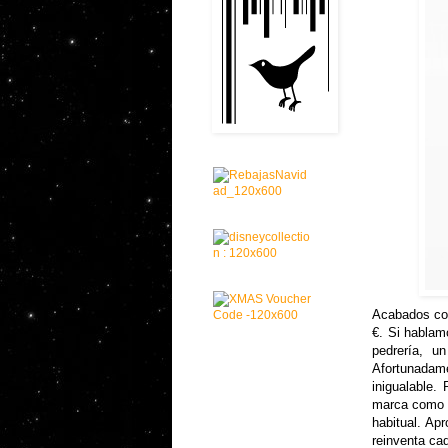
Acabados com
€. Si hablam
pedrería, u
Afortunadame
inigualable.
marca como
habitual. Ap
reinventa ca