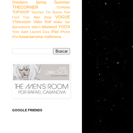
Summer
Sneakers
Spring
THECORNER
TOPMAN
TOPSHOP
Taschen
Tim Burton
Tom
VOGUE
Ford
Tres Bien Shop
VTelevisión
Viktor Rolf
Walter Van
YOOX
Weekend
Beirendonck
Watch
iPad
Yves Saint Laurent
Zara
iPhone
luisaviaroma
mytheresa
iPod
GOOGLE FRIENDS