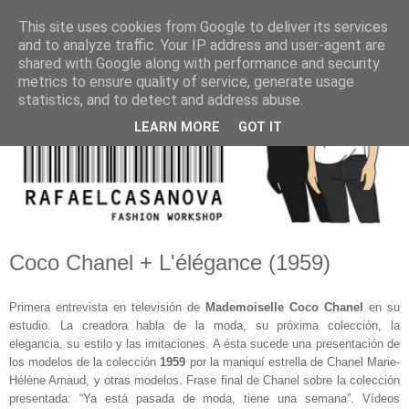
This site uses cookies from Google to deliver its services
and to analyze traffic. Your IP address and user-agent are
shared with Google along with performance and security
metrics to ensure quality of service, generate usage
statistics, and to detect and address abuse.
LEARN MORE
GOT IT
Coco Chanel + L'élégance (1959)
Primera entrevista en televisión de
Mademoiselle Coco Chanel
en su
estudio. La creadora habla de la moda, su próxima colección, la
elegancia, su estilo y las imitaciones. A ésta sucede una presentación de
los modelos de la colección
1959
por la maniquí estrella de Chanel Marie-
Hélène Arnaud, y otras modelos. Frase final de Chanel sobre la colección
presentada: “Ya está pasada de moda, tiene una semana”. Vídeos