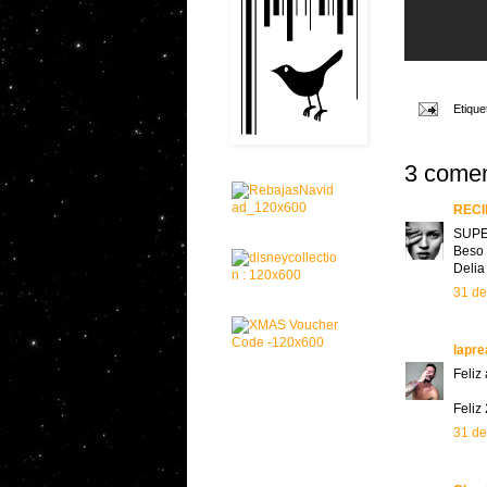
Etique
3 comen
RECI
SUPER
Beso 
Delia
31 de
lapre
Feliz
Feliz 
31 de