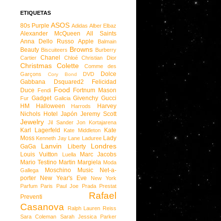
ETIQUETAS
ASOS
80s Purple
Adidas
Alber Elbaz
Alexander McQueen
All Saints
Anna Dello Russo
Apple
Balmain
Browns
Beauty
Biscuiteers
Burberry
Chanel
Cartier
Chloé
Christian Dior
Christmas
Colette
Comme des
Dolce
Garçons
DVD
Cory Bond
Gabbana
Dsquared2
Felicidad
Food
Duce
Fortnum Mason
Fendi
Gadget
Givenchy
Gucci
Fur
Galicia
HM
Halloween
Harvey
Harrods
Nichols
Hotel
Japón
Jeremy Scott
Jewelry
Jil Sander
Jon Kortajarena
Karl Lagerfeld
Kate
Kate Middleton
Moss
Lady
Kenneth Jay Lane
Laduree
Lanvin
Londres
GaGa
Liberty
Louis Vuitton
Marc Jacobs
Luella
Mario Testino
Martin Margiela
Moda
Moschino
Music
Net-a-
Gallega
porter
New Year's Eve
New York
Parfum
Paris
Paul Joe
Prada
Prestat
Rafael
Preventi
Casanova
Ralph Lauren
Reiss
Sara Coleman
Sarah Jessica Parker