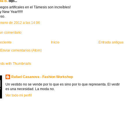
ia B.
dijo...
uegos artificales en el Támesis son increíbles!
 New Year!!!!!!
so.
enero de 2012 a las 14:06
 un comentario
eciente
Inicio
Entrada antigua
:
Enviar comentarios (Atom)
Rafael Casanova - Fashion Workshop
Un vestido no se vende por lo que es sino por lo que representa. El vestir
es una necesidad. La moda no.
Ver todo mi perfil