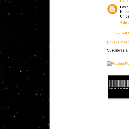
Claud
Los f
Happy
Un be
4 de 
Publicar
Entrada más r
Suscribirse a