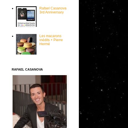
Rafael Casanova
3rd Anniversary
Les macarons
inédits + Pierre
Hermé
RAFAEL CASANOVA