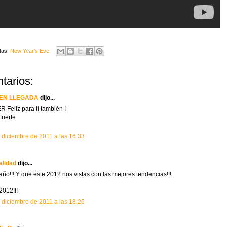
tas:
New Year's Eve
tarios:
EN LLEGADA
dijo...
 Feliz para tí también !
fuerte
 diciembre de 2011 a las 16:33
alidad
dijo...
 año!!! Y que este 2012 nos vistas con las mejores tendencias!!!
2012!!!
 diciembre de 2011 a las 18:26