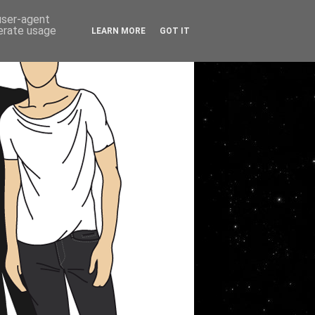
 user-agent
nerate usage
LEARN MORE
GOT IT