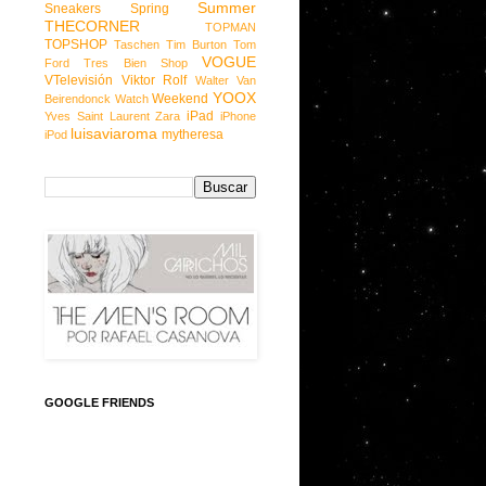
Summer
Sneakers
Spring
THECORNER
TOPMAN
TOPSHOP
Taschen
Tim Burton
Tom
VOGUE
Ford
Tres Bien Shop
VTelevisión
Viktor Rolf
Walter Van
YOOX
Weekend
Beirendonck
Watch
iPad
Yves Saint Laurent
Zara
iPhone
luisaviaroma
mytheresa
iPod
GOOGLE FRIENDS