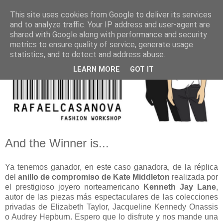
This site uses cookies from Google to deliver its services
and to analyze traffic. Your IP address and user-agent are
shared with Google along with performance and security
metrics to ensure quality of service, generate usage
statistics, and to detect and address abuse.
LEARN MORE
GOT IT
And the Winner is...
Ya tenemos ganador, en este caso ganadora, de la réplica
del
anillo de compromiso de Kate Middleton
realizada por
el prestigioso joyero norteamericano
Kenneth Jay Lane
,
autor de las piezas más espectaculares de las colecciones
privadas de Elizabeth Taylor, Jacqueline Kennedy Onassis
o Audrey Hepburn. Espero que lo disfrute y nos mande una