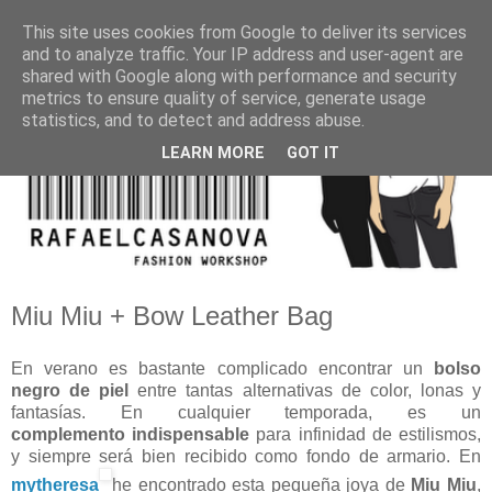
This site uses cookies from Google to deliver its services
and to analyze traffic. Your IP address and user-agent are
shared with Google along with performance and security
metrics to ensure quality of service, generate usage
statistics, and to detect and address abuse.
LEARN MORE
GOT IT
Miu Miu + Bow Leather Bag
En verano es bastante complicado encontrar un
bolso
negro de piel
entre tantas alternativas de color, lonas y
fantasías. En cualquier temporada, es un
complemento indispensable
para infinidad de estilismos,
y siempre será bien recibido como fondo de armario. En
mytheresa
he encontrado esta pequeña joya de
Miu Miu
,