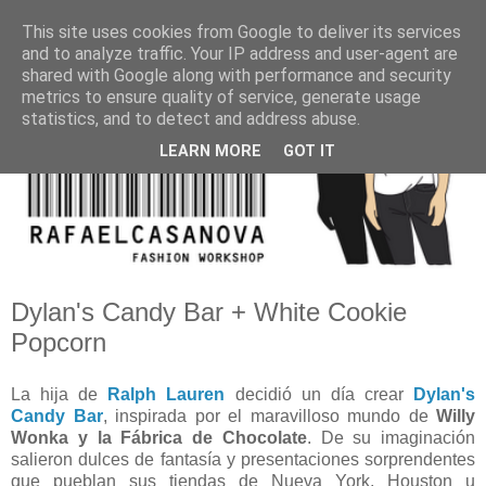
This site uses cookies from Google to deliver its services
and to analyze traffic. Your IP address and user-agent are
shared with Google along with performance and security
metrics to ensure quality of service, generate usage
statistics, and to detect and address abuse.
LEARN MORE
GOT IT
Dylan's Candy Bar + White Cookie
Popcorn
La hija de
Ralph Lauren
decidió un día crear
Dylan's
Candy Bar
, inspirada por el maravilloso mundo de
Willy
Wonka y la Fábrica de Chocolate
. De su imaginación
salieron dulces de fantasía y presentaciones sorprendentes
que pueblan sus tiendas de Nueva York, Houston u