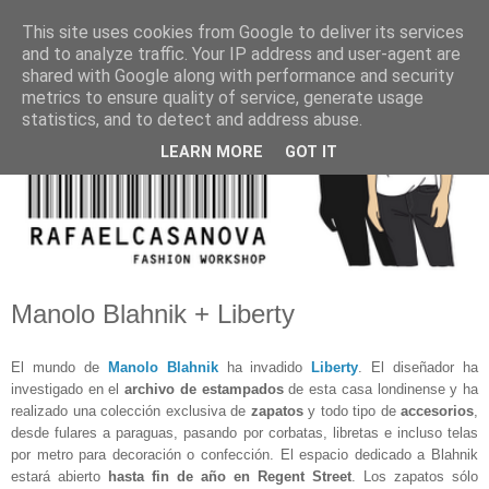
This site uses cookies from Google to deliver its services
and to analyze traffic. Your IP address and user-agent are
shared with Google along with performance and security
metrics to ensure quality of service, generate usage
statistics, and to detect and address abuse.
LEARN MORE
GOT IT
Manolo Blahnik + Liberty
El mundo de
Manolo Blahnik
ha invadido
Liberty
. El diseñador ha
investigado en el
archivo de estampados
de esta casa londinense y ha
realizado una colección exclusiva de
zapatos
y todo tipo de
accesorios
,
desde fulares a paraguas, pasando por corbatas, libretas e incluso telas
por metro para decoración o confección. El espacio dedicado a Blahnik
estará abierto
hasta fin de año en Regent Street
. Los zapatos sólo