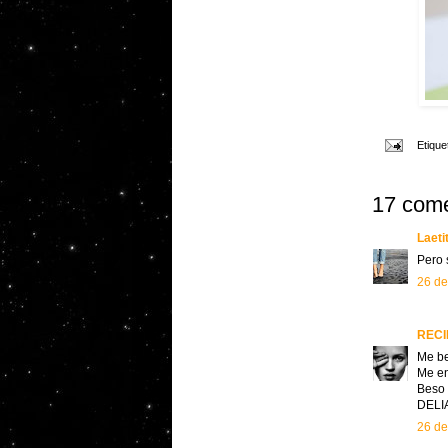
Etique
17 come
Laeti
Pero 
26 de
RECI
Me be
Me en
Beso 
DELI
26 de