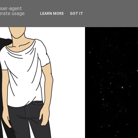
 user-agent
nerate usage
LEARN MORE
GOT IT