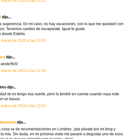
 marzo de 2010 a las 23:22
l
dijo...
 sugerencia. En mi caso, no hay vacaciones, con lo que me quedaré con
otos. Tenemos cambio de escaparate. Igual te gusta.
 desde Estella.
 marzo de 2010 a las 23:55
ird
dijo...
 anoto!!bS!
 marzo de 2010 a las 11:58
mo dijo...
rdad sk no tengo esa suerte, pero lo tendré en cuenta cuando vaya este
o! un bsooo
 marzo de 2010 a las 13:52
depourtoi
dijo...
a cosa va de recomendaciones en Londres...jeje pásate por mi blog y
 la mía. Sin duda, en mi próxima visita me pasaré a degustar uno de esos