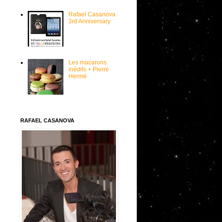
Rafael Casanova
3rd Anniversary
Les macarons
inédits + Pierre
Hermé
RAFAEL CASANOVA