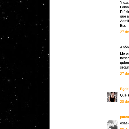
Y exc
Londo
Próxi
que m
Admit
Bss
27 de
Anóni
Me en
fresc
quien
segur
27 de
Egoi
Qué s
28 de
paus
esas 