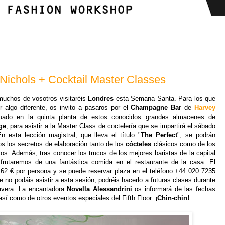
Nichols + Cocktail Master Classes
uchos de vosotros visitaréis
Londres
esta Semana Santa. Para los que
r algo diferente, os invito a pasaros por el
Champagne Bar
de
Harvey
tuado en la quinta planta de estos conocidos grandes almacenes de
ge
, para asistir a la Master Class de coctelería que se impartirá el sábado
En esta lección magistral, que lleva el título "
The Perfect
", se podrán
os los secretos de elaboración tanto de los
cócteles
clásicos como de los
os. Además, tras conocer los trucos de los mejores baristas de la capital
isfrutaremos de una fantástica comida en el restaurante de la casa. El
 62 € por persona y se puede reservar plaza en el teléfono +44 020 7235
 no podáis asistir a esta sesión, podréis hacerlo a futuras clases durante
mavera. La encantadora
Novella Alessandrini
os informará de las fechas
así como de otros eventos especiales del Fifth Floor.
¡Chin-chin!