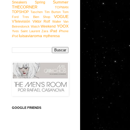
Summer
Sneakers
Spring
THECORNER
TOPMAN
TOPSHOP
Taschen
Tim Burton
Tom
VOGUE
Ford
Tres Bien Shop
VTelevisión
Viktor Rolf
Walter Van
YOOX
Weekend
Beirendonck
Watch
iPad
Yves Saint Laurent
Zara
iPhone
luisaviaroma
mytheresa
iPod
GOOGLE FRIENDS