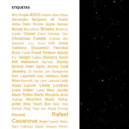
ETIQUETAS
ASOS
80s Purple
Adidas
Alber Elbaz
Alexander McQueen
All Saints
Anna Dello Russo
Apple
Balmain
Browns
Beauty
Biscuiteers
Burberry
Chanel
Cartier
Chloé
Christian Dior
Christmas
Colette
Comme des
Dolce
Garçons
DVD
Cory Bond
Gabbana
Dsquared2
Felicidad
Food
Duce
Fortnum Mason
Fendi
Gadget
Givenchy
Gucci
Fur
Galicia
HM
Halloween
Harvey
Harrods
Nichols
Hotel
Japón
Jeremy Scott
Jewelry
Jil Sander
Jon Kortajarena
Karl Lagerfeld
Kate
Kate Middleton
Moss
Lady
Kenneth Jay Lane
Laduree
Lanvin
Londres
GaGa
Liberty
Louis Vuitton
Marc Jacobs
Luella
Mario Testino
Martin Margiela
Moda
Moschino
Music
Net-a-
Gallega
porter
New Year's Eve
New York
Parfum
Paris
Paul Joe
Prada
Prestat
Rafael
Preventi
Casanova
Ralph Lauren
Reiss
Sara Coleman
Sarah Jessica Parker