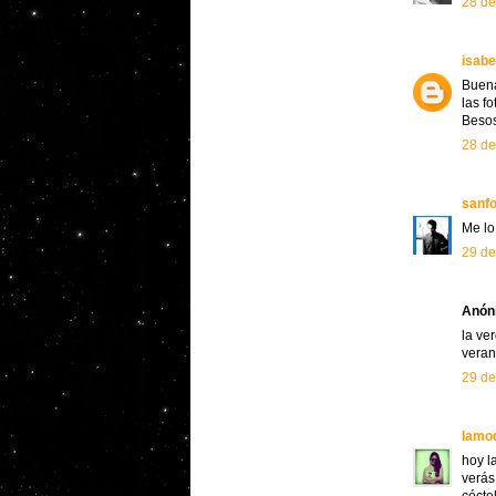
28 de
isabe
Buena
las f
Besos
28 de
sanfo
Me lo
29 de
Anóni
la ve
veran
29 de
lamo
hoy l
verás