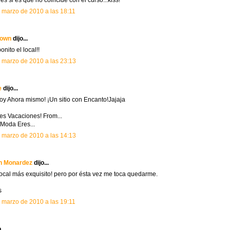
les si es que no coincide con el curso...kiss!
 marzo de 2010 a las 18:11
own
dijo...
nito el local!!
 marzo de 2010 a las 23:13
e
dijo...
oy Ahora mismo! ¡Un sitio con Encanto!Jajaja
ces Vacaciones! From...
Moda Eres...
 marzo de 2010 a las 14:13
n Monardez
dijo...
ocal más exquisito! pero por ésta vez me toca quedarme.
s
 marzo de 2010 a las 19:11
...