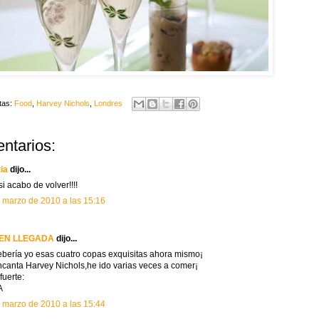
tas:
Food
,
Harvey Nichols
,
Londres
ntarios:
tia
dijo...
si acabo de volver!!!!
 marzo de 2010 a las 15:16
EN LLEGADA
dijo...
bería yo esas cuatro copas exquisitas ahora mismo¡
canta Harvey Nichols,he ido varias veces a comer¡
fuerte:
A
 marzo de 2010 a las 15:44