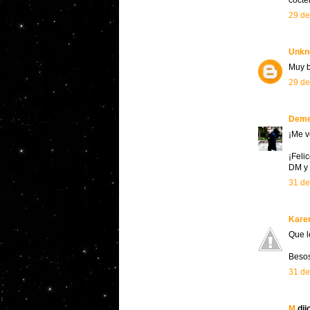
cócte
29 de
Unkn
Muy bo
29 de
Dem
¡Me v
¡Feli
DM y 
31 de
Kare
Que l
Beso
31 de
M
dijo