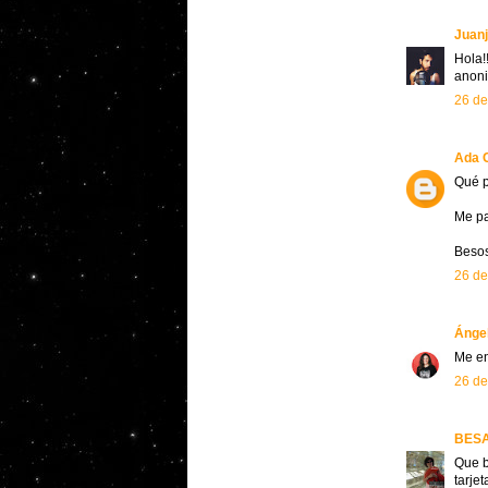
Juan
Hola!
anoni
26 de
Ada C
Qué p
Me pa
Besos
26 de
Ánge
Me en
26 de
BES
Que b
tarje