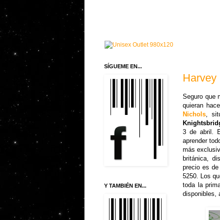
SÍGUEME EN...
Harvey 
Seguro que m
quieran hace
Nichols
, si
Knightsbrid
3 de abril. 
aprender tod
más exclusiv
británica, d
precio es de
5250. Los que
toda la pri
Y TAMBIÉN EN...
disponibles, 