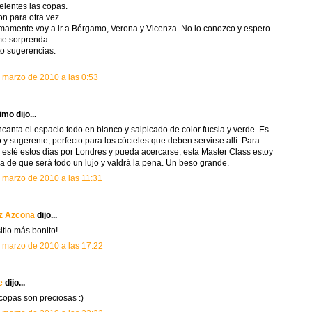
elentes las copas.
n para otra vez.
mamente voy a ir a Bérgamo, Verona y Vicenza. No lo conozco y espero
e sorprenda.
o sugerencias.
 marzo de 2010 a las 0:53
mo dijo...
canta el espacio todo en blanco y salpicado de color fucsia y verde. Es
o y sugerente, perfecto para los cócteles que deben servirse allí. Para
 esté estos días por Londres y pueda acercarse, esta Master Class estoy
a de que será todo un lujo y valdrá la pena. Un beso grande.
 marzo de 2010 a las 11:31
tz Azcona
dijo...
itio más bonito!
 marzo de 2010 a las 17:22
e
dijo...
copas son preciosas :)