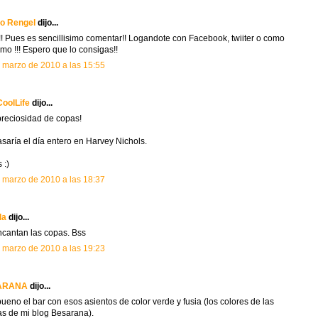
jo Rengel
dijo...
!! Pues es sencillisimo comentar!! Logandote con Facebook, twiiter o como
mo !!! Espero que lo consigas!!
 marzo de 2010 a las 15:55
oolLife
dijo...
reciosidad de copas!
saría el día entero en Harvey Nichols.
 :)
 marzo de 2010 a las 18:37
la
dijo...
cantan las copas. Bss
 marzo de 2010 a las 19:23
ARANA
dijo...
ueno el bar con esos asientos de color verde y fusia (los colores de las
tas de mi blog Besarana).