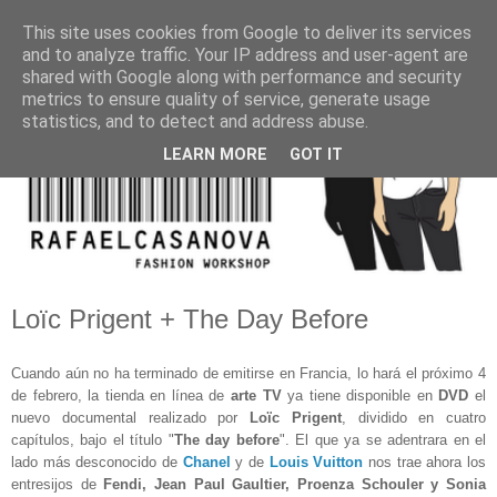
This site uses cookies from Google to deliver its services
and to analyze traffic. Your IP address and user-agent are
shared with Google along with performance and security
metrics to ensure quality of service, generate usage
statistics, and to detect and address abuse.
LEARN MORE
GOT IT
Loïc Prigent + The Day Before
Cuando aún no ha terminado de emitirse en Francia, lo hará el próximo 4
de febrero, la tienda en línea de
arte TV
ya tiene disponible en
DVD
el
nuevo documental realizado por
Loïc Prigent
, dividido en cuatro
capítulos, bajo el título "
The day before
". El que ya se adentrara en el
lado más desconocido de
Chanel
y de
Louis Vuitton
nos trae ahora los
entresijos de
Fendi, Jean Paul Gaultier, Proenza Schouler y Sonia