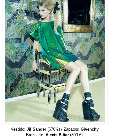
Vestido:
Jil Sander
(670 €) / Zapatos:
Givenchy
Brazalete:
Alexis Bittar
(300 €).