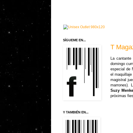
SÍGUEME EN...
T Magaz
La cantante
domingo cump
especial de
el maquillaje
magistral jue
marrones). 
Suzy Menk
próximas fie
Y TAMBIÉN EN...