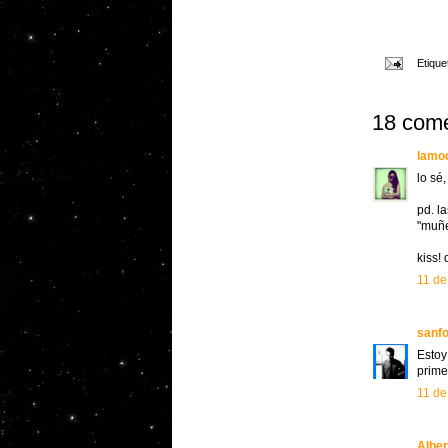
Etique
18 come
lamo
lo sé
pd. l
"muñe
kiss!
11 de
sanfo
Estoy
prime
11 de
Alber