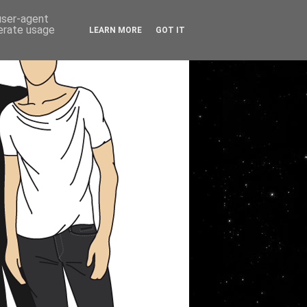
 user-agent
nerate usage
LEARN MORE
GOT IT