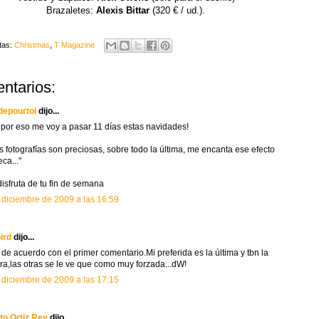
Brazaletes:
Alexis Bittar
(320 € / ud.).
tas:
Christmas
,
T Magazine
ntarios:
depourtoi
dijo...
, por eso me voy a pasar 11 días estas navidades!
as fotografías son preciosas, sobre todo la última, me encanta ese efecto
ca..."
 disfruta de tu fin de semana
 diciembre de 2009 a las 16:59
ird
dijo...
 de acuerdo con el primer comentario.Mi preferida es la última y tbn la
ra,las otras se le ve que como muy forzada...dW!
 diciembre de 2009 a las 17:15
to Ortiz Rey
dijo...