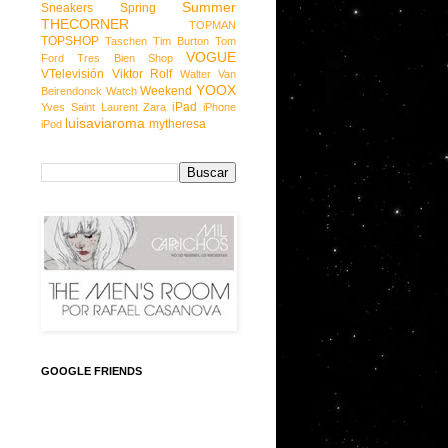
Summer
Sneakers
Spring
THECORNER
TOPMAN
TOPSHOP
Taschen
Tim Burton
Tom
VOGUE
Ford
Tres Bien Shop
VTelevisión
Viktor Rolf
Walter Van
YOOX
Weekend
Beirendonck
Watch
iPad
Yves Saint Laurent
Zara
iPhone
luisaviaroma
mytheresa
iPod
GOOGLE FRIENDS