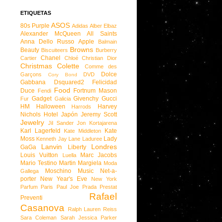
ETIQUETAS
ASOS
80s Purple
Adidas
Alber Elbaz
Alexander McQueen
All Saints
Anna Dello Russo
Apple
Balmain
Browns
Beauty
Biscuiteers
Burberry
Chanel
Cartier
Chloé
Christian Dior
Christmas
Colette
Comme des
Dolce
Garçons
DVD
Cory Bond
Gabbana
Dsquared2
Felicidad
Food
Duce
Fortnum Mason
Fendi
Gadget
Givenchy
Gucci
Fur
Galicia
HM
Halloween
Harvey
Harrods
Nichols
Hotel
Japón
Jeremy Scott
Jewelry
Jil Sander
Jon Kortajarena
Karl Lagerfeld
Kate
Kate Middleton
Moss
Lady
Kenneth Jay Lane
Laduree
Lanvin
Londres
GaGa
Liberty
Louis Vuitton
Marc Jacobs
Luella
Mario Testino
Martin Margiela
Moda
Moschino
Music
Net-a-
Gallega
porter
New Year's Eve
New York
Parfum
Paris
Paul Joe
Prada
Prestat
Rafael
Preventi
Casanova
Ralph Lauren
Reiss
Sara Coleman
Sarah Jessica Parker