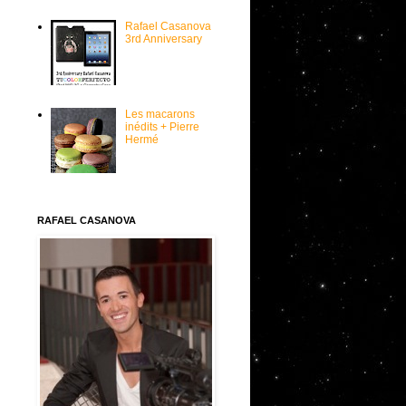
Rafael Casanova
3rd Anniversary
Les macarons
inédits + Pierre
Hermé
RAFAEL CASANOVA