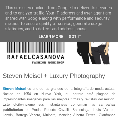
This site uses cookies from Google to deliver its services
and to analyze traffic. Your IP address and user-agent are
shared with Google along with performance and security
metrics to ensure quality of service, generate usage
statistics, and to detect and address abuse.
LEARN MORE
GOT IT
Steven Meisel + Luxury Photography
Steven Meisel
es uno de los grandes de la fotografía de moda actual.
Nacido en 1954 en Nueva York, su carrera está plagada de
impresionantes imágenes para las mejores firmas y revistas del mundo.
Este otoño-invierno sus instantáneas conforman las
campañas
publicitarias
de Prada, Roberto Cavalli, Balenciaga, Louis Vuitton,
Lanvin, Bottega Veneta, Mulberri, Moncler, Alberta Ferreti, Gianfranco