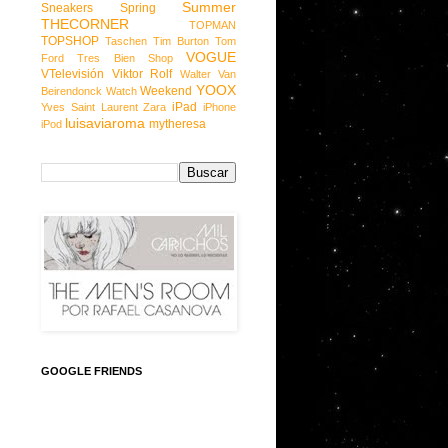
Summer
Sneakers
Spring
THECORNER
TOPMAN
TOPSHOP
Taschen
Tim Burton
Tom
VOGUE
Ford
Tres Bien Shop
VTelevisión
Viktor Rolf
Walter Van
YOOX
Weekend
Beirendonck
Watch
iPad
Yves Saint Laurent
Zara
iPhone
luisaviaroma
mytheresa
iPod
GOOGLE FRIENDS