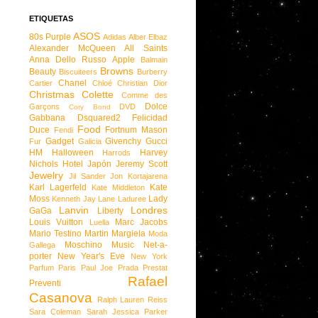
ETIQUETAS
ASOS
80s Purple
Adidas
Alber Elbaz
Alexander McQueen
All Saints
Anna Dello Russo
Apple
Balmain
Browns
Beauty
Biscuiteers
Burberry
Chanel
Cartier
Chloé
Christian Dior
Christmas
Colette
Comme des
Dolce
Garçons
DVD
Cory Bond
Gabbana
Dsquared2
Felicidad
Food
Duce
Fortnum Mason
Fendi
Gadget
Givenchy
Gucci
Fur
Galicia
HM
Halloween
Harvey
Harrods
Nichols
Hotel
Japón
Jeremy Scott
Jewelry
Jil Sander
Jon Kortajarena
Karl Lagerfeld
Kate
Kate Middleton
Moss
Lady
Kenneth Jay Lane
Laduree
Lanvin
Londres
GaGa
Liberty
Louis Vuitton
Marc Jacobs
Luella
Mario Testino
Martin Margiela
Moda
Moschino
Music
Net-a-
Gallega
porter
New Year's Eve
New York
Parfum
Paris
Paul Joe
Prada
Prestat
Rafael
Preventi
Casanova
Ralph Lauren
Reiss
Sara Coleman
Sarah Jessica Parker