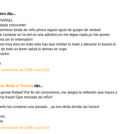
mo dijo...
 RAFAEL
tada conocerte!
ermoso fuiste de niño,ahora sigues igual de guapo de verdad.
e comprar en la red es una adiction,no me digas nada,yo me quedo
ma sin el ordenador!
ces muy bien,en esta vida hay que olvidar lo malo y atesorar lo bueno,lo
 de todo es tener salud,lo demas se coge.
notche
A
 noviembre de 2009 a las 0:50
cia. Mode et Tresors
dijo...
 genial Rafael! Por fin de conocemos, me alegra la reflexión que haces y
tima frase!! Que monada de niño!!
ierto las compras una pasada... ya nos dirás donde las haces!
so,
ia
 noviembre de 2009 a las 8:43