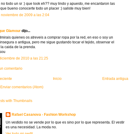
 no todo un sr :) que look eh?? muy lindo y apuesto, me encantaron las
, que bueno conocerte todo un placer :) saliste muy bien!
 noviembre de 2009 a las 2:04
que Glamour
dijo...
mirais quienes os atreveis a comprar ropa por la red, en eso o soy un
 insegura o antigua, pero me sigue gustando tocar el tejido, observar el
, la caida de la prenda.
sou
diciembre de 2010 a las 21:25
 un comentario
eciente
Inicio
Entrada antigua
:
Enviar comentarios (Atom)
Rafael Casanova - Fashion Workshop
Un vestido no se vende por lo que es sino por lo que representa. El vestir
es una necesidad. La moda no.
Ver todo mi perfil