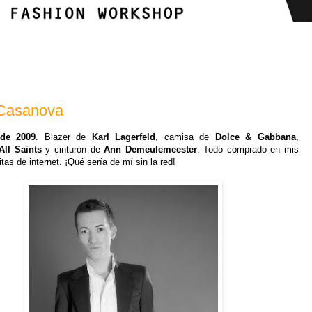
 Casanova
de 2009
. Blazer de
Karl Lagerfeld
, camisa de
Dolce & Gabbana
,
All Saints
y
cinturón de
Ann Demeulemeester
. Todo comprado en mis
itas de internet. ¡Qué sería de mí
sin la re
d!