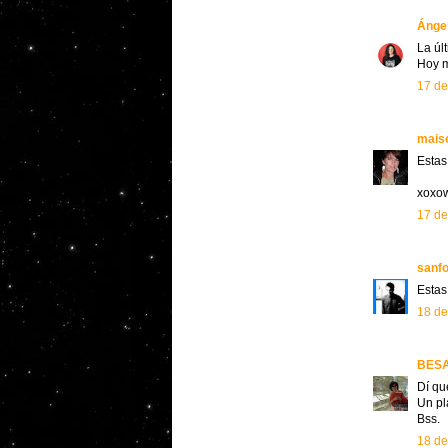
Ánge
La úl
Hoy m
17 de
mais
Estas
xoxo
17 de
sanfo
Estas
18 de
BES
Dí qu
Un pl
Bss.
18 de