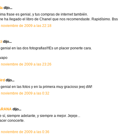
la
dijo...
tima frase es genial, y tus compras de internet también.
e ha llegado el libro de Chanel que nos recomendaste. Rapidísimo. Bss
 noviembre de 2009 a las 22:18
ci
dijo...
 genial en las dos fotografias!!!Es un placer ponerte cara.
wapo
 noviembre de 2009 a las 23:26
ird
dijo...
 genial en las fotos y en la primera muy gracioso jeej dW!
 noviembre de 2009 a las 0:32
ARANA
dijo...
e sí, siempre adelante, y siempre a mejor. Jejeje...
acer conocerte.
 noviembre de 2009 a las 0:36