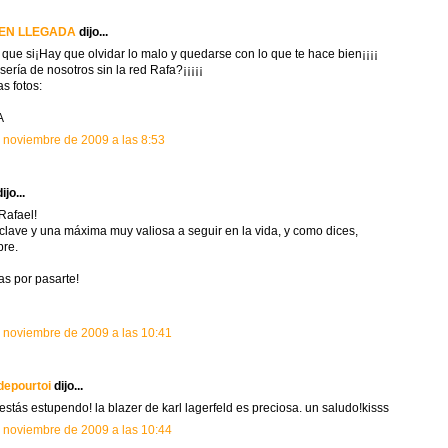
EN LLEGADA
dijo...
 que si¡Hay que olvidar lo malo y quedarse con lo que te hace bien¡¡¡¡
sería de nosotros sin la red Rafa?¡¡¡¡¡
as fotos:
A
 noviembre de 2009 a las 8:53
dijo...
Rafael!
 clave y una máxima muy valiosa a seguir en la vida, y como dices,
re.
as por pasarte!
 noviembre de 2009 a las 10:41
depourtoi
dijo...
estás estupendo! la blazer de karl lagerfeld es preciosa. un saludo!kisss
 noviembre de 2009 a las 10:44