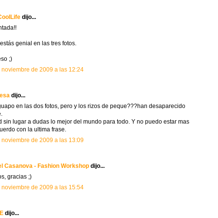
oolLife
dijo...
tada!!
estás genial en las tres fotos.
so ;)
 noviembre de 2009 a las 12:24
cesa
dijo...
uapo en las dos fotos, pero y los rizos de peque???han desaparecido
e.
d sin lugar a dudas lo mejor del mundo para todo. Y no puedo estar mas
uerdo con la ultima frase.
 noviembre de 2009 a las 13:09
el Casanova - Fashion Workshop
dijo...
s, gracias ;)
 noviembre de 2009 a las 15:54
E
dijo...