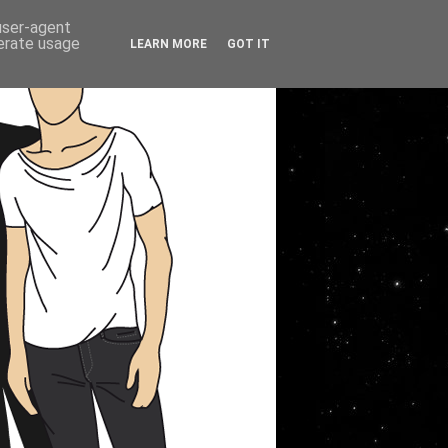
 user-agent
nerate usage
LEARN MORE
GOT IT