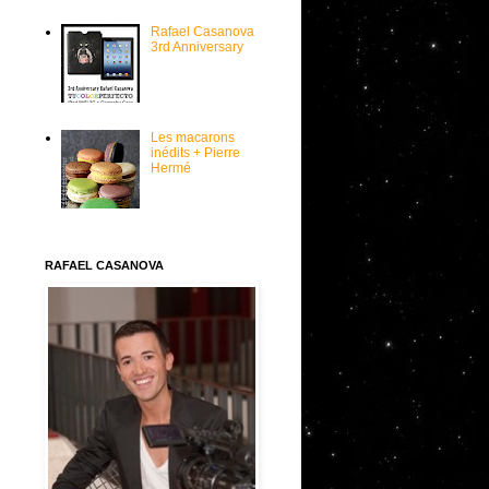
Rafael Casanova
3rd Anniversary
Les macarons
inédits + Pierre
Hermé
RAFAEL CASANOVA