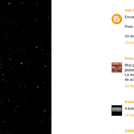
Ada C
Encan
Pues 
Un be
18 de
Prin
Muy g
jjejej
La re
de ac
18 de
Rafa
A todo
18 de
ANGI