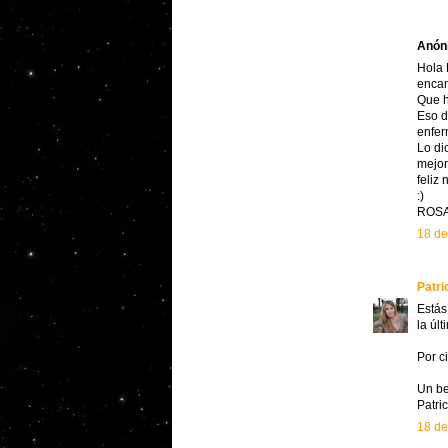
Anóni
Hola
encan
Que h
Eso d
enfer
Lo di
mejor
feliz 
:)
ROS
18 de
Patri
Estás
la úl
Por c
Un be
Patric
18 de