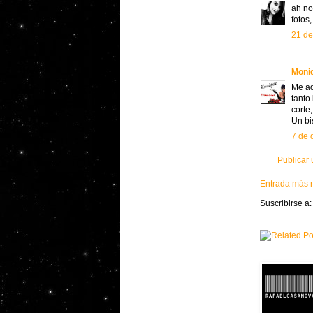
ah no
fotos
21 de
Moni
Me ad
tanto
corte
Un bi
7 de 
Publicar
Entrada más r
Suscribirse a