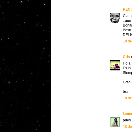
RECI
Claro
¿que 
Bonit
Beso
DELI
18 de
Cris
Hola 
Es la
Siemp
Graci
bss!!
18 de
lamo
pues 
18 de