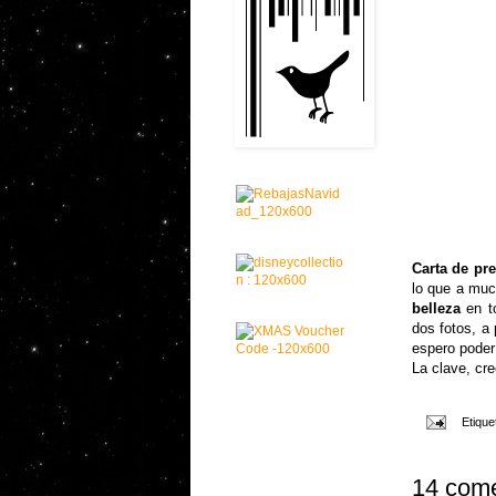
Carta de pr
lo que a muc
belleza
en to
dos fotos, a
espero poder
La clave, cr
Etique
14 come