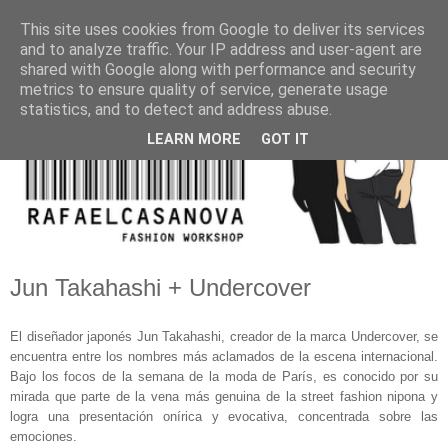
This site uses cookies from Google to deliver its services
and to analyze traffic. Your IP address and user-agent are
shared with Google along with performance and security
metrics to ensure quality of service, generate usage
statistics, and to detect and address abuse.
LEARN MORE
GOT IT
Jun Takahashi + Undercover
El diseñador japonés Jun Takahashi, creador de la marca Undercover, se
encuentra entre los nombres más aclamados de la escena internacional.
Bajo los focos de la semana de la moda de París, es conocido por su
mirada que parte de la vena más genuina de la street fashion nipona y
logra una presentación onírica y evocativa, concentrada sobre las
emociones.