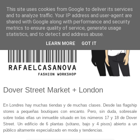
This site uses cookies from Google to deliver its services
and to analyze traffic. Your IP address and user-agent are
shared with Google along with performance and security
metrics to ensure quality of service, generate usage
statistics, and to detect and address abuse.
LEARN MORE
GOT IT
Dover Street Market + London
En Londres hay muchas tiendas y de muchas clases. Desde las flagship
stores a pequeñas boutiques con encanto. Pero, sin duda, sobresale
sobre todas ellas un inmueble situado en los números 17 y 18 de Dover
Street. Un edificio de 6 plantas (sótano, bajo y 4 pisos) abierto a un
público altamente especializado en moda y tendencias.